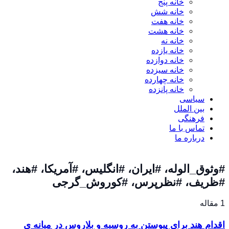
خانه پنج
خانه شش
خانه هفت
خانه هشت
خانه نه
خانه یازده
خانه دوازده
خانه سیزده
خانه چهارده
خانه پانزده
سیاسی
بین الملل
فرهنگی
تماس با ما
درباره ما
#وثوق_الوله، #ایران، #انگلیس، #آمریکا، #هند،
#ظریف، #نظرپرس، #کوروش_گرجی
1 مقاله
اقدام هند برای پیوستن به روسیه و بلاروس در میانه ی