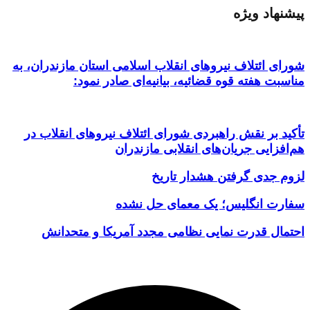
پیشنهاد ویژه
شورای ائتلاف نیروهای انقلاب اسلامی استان مازندران، به
مناسبت هفته قوه قضائیه، بیانیه‌ای صادر نمود:
تأکید بر نقش راهبردی شورای ائتلاف نیروهای انقلاب در
هم‌افزایی جریان‌های انقلابی مازندران
لزوم جدی گرفتن هشدار تاریخ
سفارت انگلیس؛ یک معمای حل نشده
احتمال قدرت نمایی نظامی مجدد آمریکا و متحدانش