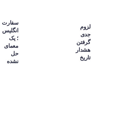
سفارت
لزوم
انگلیس
جدی
؛ یک
گرفتن
معمای
هشدار
حل
تاریخ
نشده