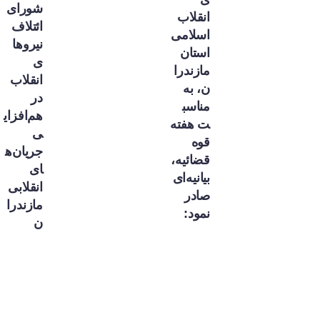
شورای
انقلاب
ائتلاف
اسلامی
نیروها
استان
ی
مازندرا
انقلاب
ن، به
در
مناسب
هم‌افزای
ت هفته
ی
قوه
جریان‌ه
قضائیه،
ای
بیانیه‌ای
انقلابی
صادر
مازندرا
نمود:
ن