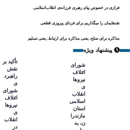
فرازی در خصوص پیام رهبری فرزانه‌ی انقلاب‌اسلامی
نقدهایمان را میگذاریم برای فردای پیروزی قطعی
مذاکره برای صلح، یعنی مذاکره برای ارتباط. یعنی تسلیم
پیشنهاد ویژه
تأکید بر
شورای
نقش
ائتلاف
راهبرد
نیروها
ی
ی
شورای
انقلاب
ائتلاف
اسلامی
نیروها
استان
ی
مازندرا
انقلاب
ن، به
در