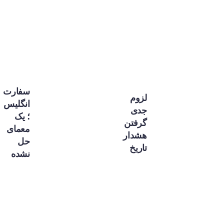
سفارت
لزوم
انگلیس
جدی
؛ یک
گرفتن
معمای
هشدار
حل
تاریخ
نشده