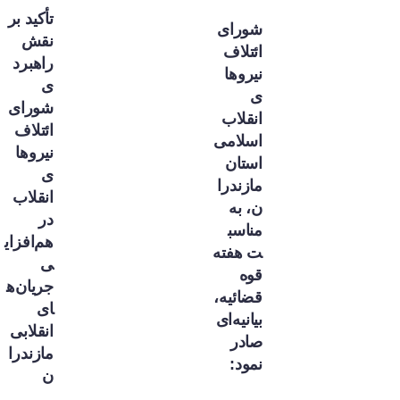
تأکید بر
شورای
نقش
ائتلاف
راهبرد
نیروها
ی
ی
شورای
انقلاب
ائتلاف
اسلامی
نیروها
استان
ی
مازندرا
انقلاب
ن، به
در
مناسب
هم‌افزای
ت هفته
ی
قوه
جریان‌ه
قضائیه،
ای
بیانیه‌ای
انقلابی
صادر
مازندرا
نمود:
ن