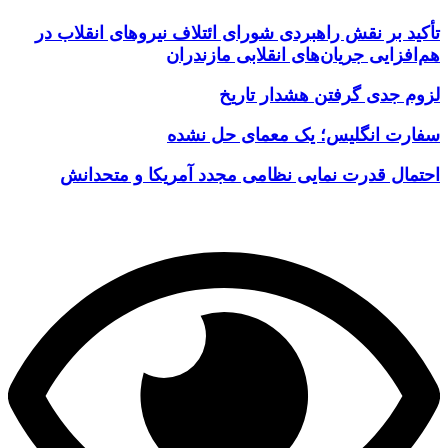
تأکید بر نقش راهبردی شورای ائتلاف نیروهای انقلاب در
هم‌افزایی جریان‌های انقلابی مازندران
لزوم جدی گرفتن هشدار تاریخ
سفارت انگلیس؛ یک معمای حل نشده
احتمال قدرت نمایی نظامی مجدد آمریکا و متحدانش