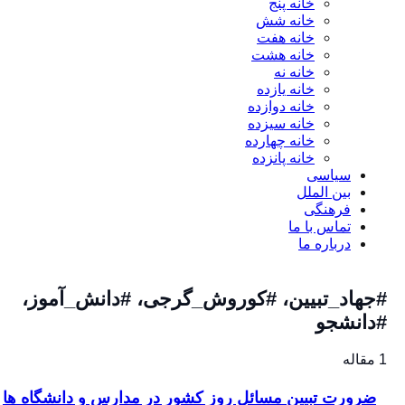
خانه پنج
خانه شش
خانه هفت
خانه هشت
خانه نه
خانه یازده
خانه دوازده
خانه سیزده
خانه چهارده
خانه پانزده
سیاسی
بین الملل
فرهنگی
تماس با ما
درباره ما
جهاد_تبیین، #کوروش_گرجی، #دانش_آموز،
دانشجو
ضرورت تبیین مسائل روز کشور در مدارس و دانشگاه ها