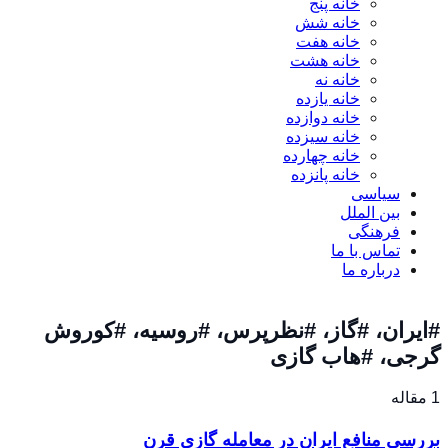
خانه پنج
خانه شش
خانه هفت
خانه هشت
خانه نه
خانه یازده
خانه دوازده
خانه سیزده
خانه چهارده
خانه پانزده
سیاسی
بین الملل
فرهنگی
تماس با ما
درباره ما
#ایران، #گاز، #نظرپرس، #روسیه، #کوروش
گرجی، #هاب گازی
1 مقاله
بررسی منافع ایران در معامله گازی قرن