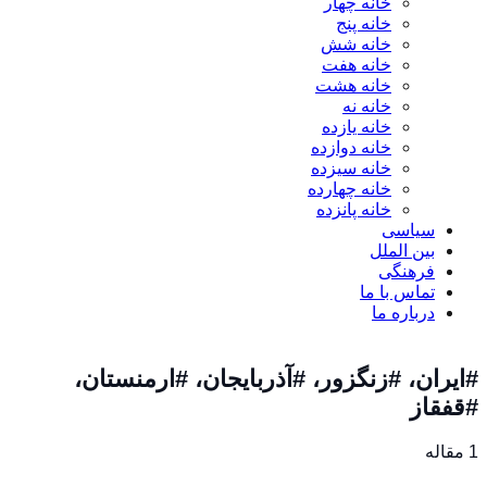
خانه چهار
خانه پنج
خانه شش
خانه هفت
خانه هشت
خانه نه
خانه یازده
خانه دوازده
خانه سیزده
خانه چهارده
خانه پانزده
سیاسی
بین الملل
فرهنگی
تماس با ما
درباره ما
#ایران، #زنگزور، #آذربایجان، #ارمنستان،
#قفقاز
1 مقاله