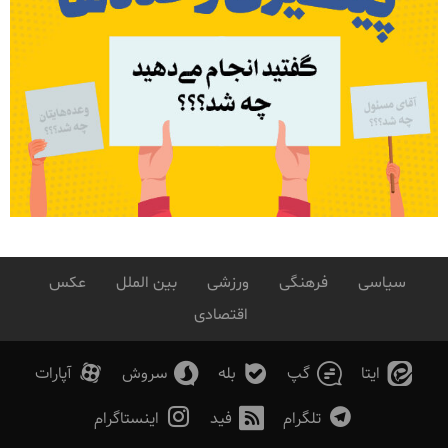
سیاسی
فرهنگی
ورزشی
بین الملل
عکس
اقتصادی
ایتا
گپ
بله
سروش
آپارات
تلگرام
فید
اینستاگرام