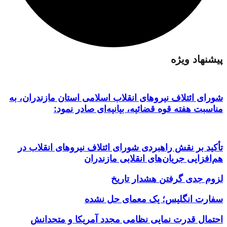
پیشنهاد ویژه
شورای ائتلاف نیروهای انقلاب اسلامی استان مازندران، به
مناسبت هفته قوه قضائیه، بیانیه‌ای صادر نمود:
تأکید بر نقش راهبردی شورای ائتلاف نیروهای انقلاب در
هم‌افزایی جریان‌های انقلابی مازندران
لزوم جدی گرفتن هشدار تاریخ
سفارت انگلیس؛ یک معمای حل نشده
احتمال قدرت نمایی نظامی مجدد آمریکا و متحدانش