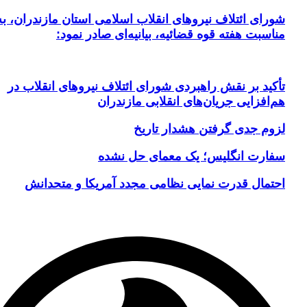
شورای ائتلاف نیروهای انقلاب اسلامی استان مازندران، به
مناسبت هفته قوه قضائیه، بیانیه‌ای صادر نمود:
تأکید بر نقش راهبردی شورای ائتلاف نیروهای انقلاب در
هم‌افزایی جریان‌های انقلابی مازندران
لزوم جدی گرفتن هشدار تاریخ
سفارت انگلیس؛ یک معمای حل نشده
احتمال قدرت نمایی نظامی مجدد آمریکا و متحدانش