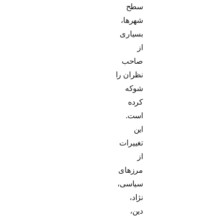
سطح
شهرها،
بسیاری
از
صاحب
نظران را
شوکه
کرده
است.
این
تغییرات
از
مرزهای
سیاسی،
نژاد،
دین،