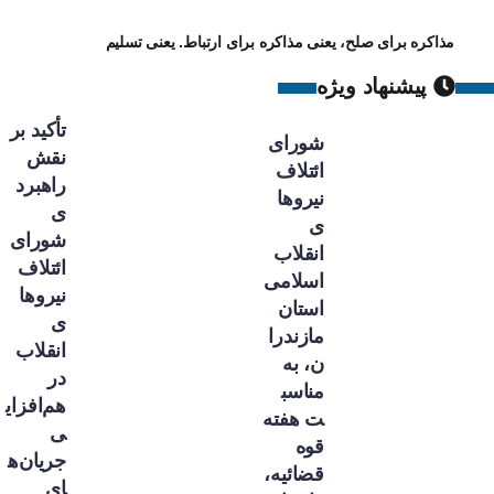
مذاکره برای صلح، یعنی مذاکره برای ارتباط. یعنی تسلیم
پیشنهاد ویژه
تأکید بر
شورای
نقش
ائتلاف
راهبرد
نیروها
ی
ی
شورای
انقلاب
ائتلاف
اسلامی
نیروها
استان
ی
مازندرا
انقلاب
ن، به
در
مناسب
هم‌افزای
ت هفته
ی
قوه
جریان‌ه
قضائیه،
ای