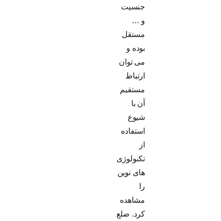
جنسیت
و …
مستقل
بوده و
می توان
ارتباط
مستقیم
آن با
شیوع
استفاده
از
تکنولوژی
های نوین
را
مشاهده
کرد. ضلع