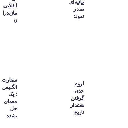
بیانیه‌ای
انقلابی
صادر
مازندرا
نمود:
ن
سفارت
لزوم
انگلیس
جدی
؛ یک
گرفتن
معمای
هشدار
حل
تاریخ
نشده