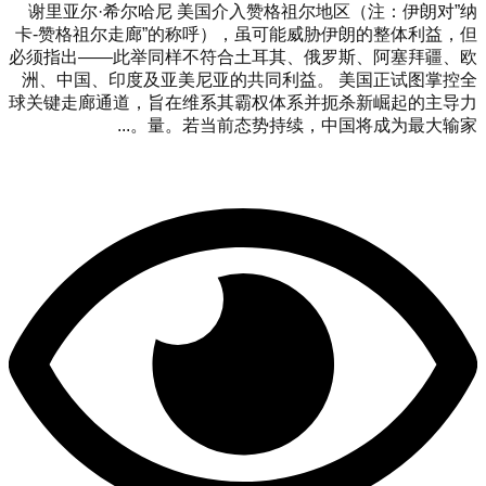
谢里亚尔·希尔哈尼 美国介入赞格祖尔地区（注：伊朗对”纳
卡-赞格祖尔走廊”的称呼），虽可能威胁伊朗的整体利益，但
必须指出——此举同样不符合土耳其、俄罗斯、阿塞拜疆、欧
洲、中国、印度及亚美尼亚的共同利益。 美国正试图掌控全
球关键走廊通道，旨在维系其霸权体系并扼杀新崛起的主导力
量。若当前态势持续，中国将成为最大输家。...