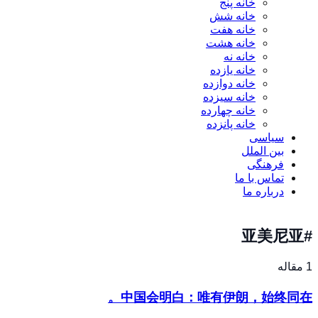
خانه پنج
خانه شش
خانه هفت
خانه هشت
خانه نه
خانه یازده
خانه دوازده
خانه سیزده
خانه چهارده
خانه پانزده
سیاسی
بین الملل
فرهنگی
تماس با ما
درباره ما
#亚美尼亚
1 مقاله
中国会明白：唯有伊朗，始终同在。