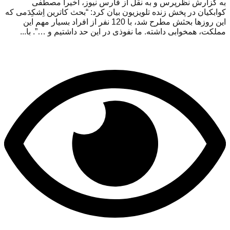
به گزارش نظرپرس و به نقل از فارس نیوز، اخیرا مصطفی
کوابکیان در پخش زنده تلویزیون بیان کرد: “بحث کاترین اِشکِدَمی که
این روزها بحثش مطرح شد، با 120 نفر از افراد بسیار مهم این
مملکت، همخوابی داشته. ما نفوذی در این حد داشتیم و …”. با...