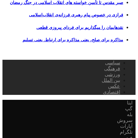
صبر مقدس تا تأمین خواسته های انقلاب اسلامی در جنگ رمضان
فرازی در خصوص پیام رهبری فرزانه‌ی انقلاب‌اسلامی
نقدهایمان را میگذاریم برای فردای پیروزی قطعی
مذاکره برای صلح، یعنی مذاکره برای ارتباط. یعنی تسلیم
سیاسی
فرهنگی
ورزشی
بین الملل
عکس
اقتصادی
ایتا
گپ
بله
سروش
آپارات
تلگرام
فید