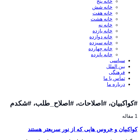
خانه پنج
خانه شش
خانه هفت
خانه هشت
خانه نه
خانه یازده
خانه دوازده
خانه سیزده
خانه چهارده
خانه پانزده
سیاسی
بین الملل
فرهنگی
تماس با ما
درباره ما
#کواکبیان، #اصلاحات، #اصلاح_طلب، #شکدم
1 مقاله
کواکبیان و خروس هایی که از نور سریعتر هستند