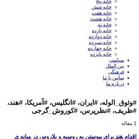
خانه پنج
خانه شش
خانه هفت
خانه هشت
خانه نه
خانه یازده
خانه دوازده
خانه سیزده
خانه چهارده
خانه پانزده
سیاسی
بین الملل
فرهنگی
تماس با ما
درباره ما
#وثوق_الوله، #ایران، #انگلیس، #آمریکا، #هند،
#ظریف، #نظرپرس، #کوروش_گرجی
1 مقاله
اقدام هند برای پیوستن به روسیه و بلاروس در میانه ی