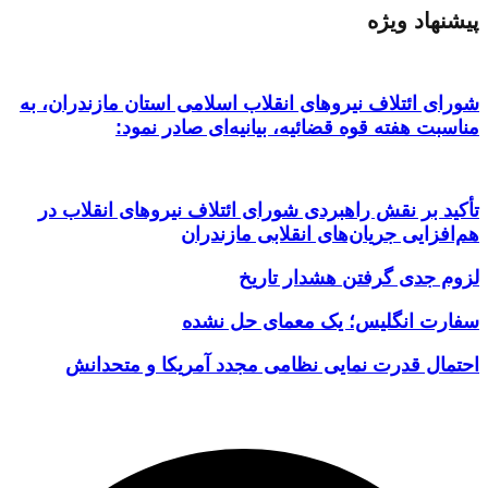
پیشنهاد ویژه
شورای ائتلاف نیروهای انقلاب اسلامی استان مازندران، به
مناسبت هفته قوه قضائیه، بیانیه‌ای صادر نمود:
تأکید بر نقش راهبردی شورای ائتلاف نیروهای انقلاب در
هم‌افزایی جریان‌های انقلابی مازندران
لزوم جدی گرفتن هشدار تاریخ
سفارت انگلیس؛ یک معمای حل نشده
احتمال قدرت نمایی نظامی مجدد آمریکا و متحدانش