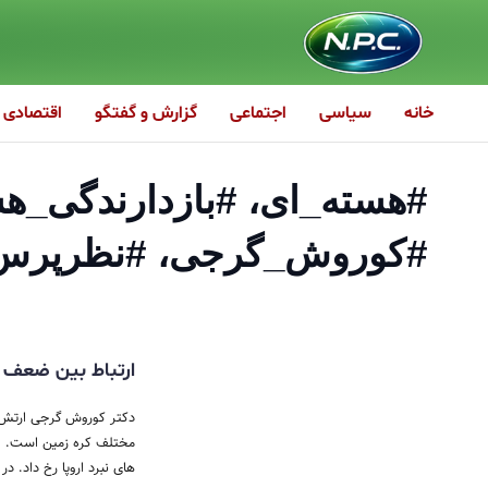
خانه
سیاسی
اجتماعی
گزارش و گفتگو
اقتصادی
#هسته_ای، #بازدارندگی_هست
#کوروش_گرجی، #نظرپرس
ارتباط بین ضعف 
دکتر کوروش گرجی ارتش ا
مختلف کره زمین است. ای
های نبرد اروپا رخ داد. در ا