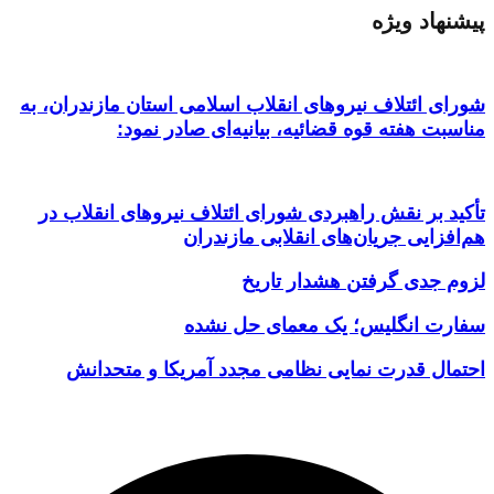
پیشنهاد ویژه
شورای ائتلاف نیروهای انقلاب اسلامی استان مازندران، به
مناسبت هفته قوه قضائیه، بیانیه‌ای صادر نمود:
تأکید بر نقش راهبردی شورای ائتلاف نیروهای انقلاب در
هم‌افزایی جریان‌های انقلابی مازندران
لزوم جدی گرفتن هشدار تاریخ
سفارت انگلیس؛ یک معمای حل نشده
احتمال قدرت نمایی نظامی مجدد آمریکا و متحدانش