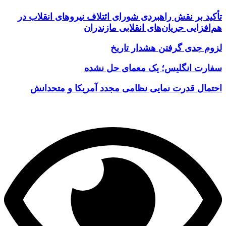
تأکید بر نقش راهبردی شورای ائتلاف نیروهای انقلاب در
هم‌افزایی جریان‌های انقلابی مازندران
لزوم جدی گرفتن هشدار تاریخ
سفارت انگلیس؛ یک معمای حل نشده
احتمال قدرت نمایی نظامی مجدد آمریکا و متحدانش