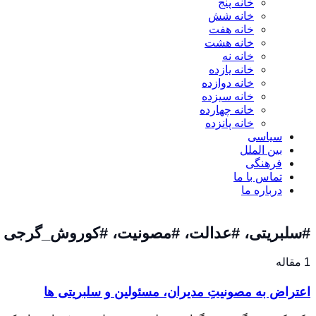
خانه پنج
خانه شش
خانه هفت
خانه هشت
خانه نه
خانه یازده
خانه دوازده
خانه سیزده
خانه چهارده
خانه پانزده
سیاسی
بین الملل
فرهنگی
تماس با ما
درباره ما
#سلبریتی، #عدالت، #مصونیت، #کوروش_گرجی
1 مقاله
اعتراض به مصونیتِ مدیران، مسئولین و سلبریتی ها