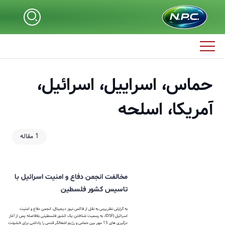
حماس، اسراییل، اسرائیل،
آمریکا، اسلحه
1 مقاله
مخالفت انجمن دفاع و امنیت اسرائیل با
تاسیس کشور فلسطین
به گزارش نظرپرس به نقل از فاکس نیوز دیجیتال، انجمن دفاع و امنیت
اسرائیل (IDSF، به رسمیت شناختن یک کشور فلسطینی بلافاصله پس از آغاز
درگیری های 15 مهر بین حماس و رژیم اشغالگر قدس را پاداشی برای خشونت