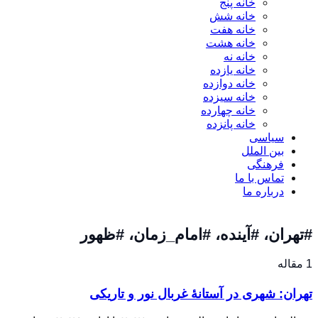
خانه پنج
خانه شش
خانه هفت
خانه هشت
خانه نه
خانه یازده
خانه دوازده
خانه سیزده
خانه چهارده
خانه پانزده
سیاسی
بین الملل
فرهنگی
تماس با ما
درباره ما
#تهران، #آینده، #امام_زمان، #ظهور
1 مقاله
تهران: شهری در آستانهٔ غربال نور و تاریکی