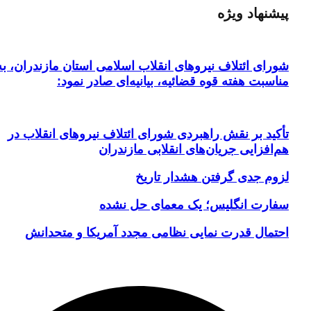
پیشنهاد ویژه
شورای ائتلاف نیروهای انقلاب اسلامی استان مازندران، به
مناسبت هفته قوه قضائیه، بیانیه‌ای صادر نمود:
تأکید بر نقش راهبردی شورای ائتلاف نیروهای انقلاب در
هم‌افزایی جریان‌های انقلابی مازندران
لزوم جدی گرفتن هشدار تاریخ
سفارت انگلیس؛ یک معمای حل نشده
احتمال قدرت نمایی نظامی مجدد آمریکا و متحدانش