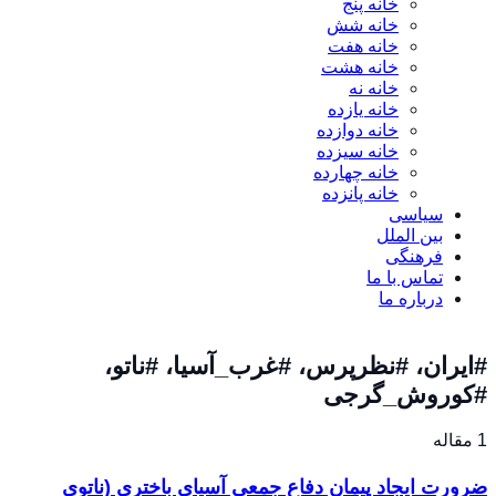
خانه پنج
خانه شش
خانه هفت
خانه هشت
خانه نه
خانه یازده
خانه دوازده
خانه سیزده
خانه چهارده
خانه پانزده
سیاسی
بین الملل
فرهنگی
تماس با ما
درباره ما
#ایران، #نظرپرس، #غرب_آسیا، #ناتو،
#کوروش_گرجی
1 مقاله
ضرورت ایجاد پیمان دفاع جمعی آسیای باختری (ناتوی