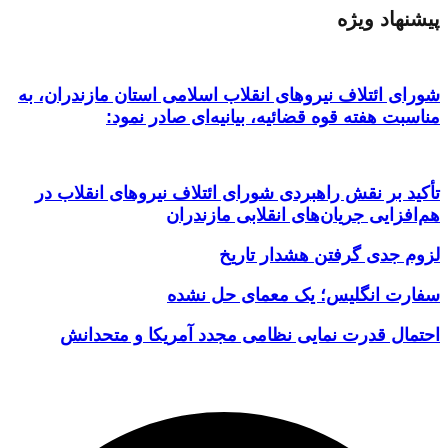
پیشنهاد ویژه
شورای ائتلاف نیروهای انقلاب اسلامی استان مازندران، به
مناسبت هفته قوه قضائیه، بیانیه‌ای صادر نمود:
تأکید بر نقش راهبردی شورای ائتلاف نیروهای انقلاب در
هم‌افزایی جریان‌های انقلابی مازندران
لزوم جدی گرفتن هشدار تاریخ
سفارت انگلیس؛ یک معمای حل نشده
احتمال قدرت نمایی نظامی مجدد آمریکا و متحدانش