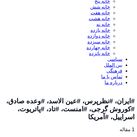
خانه پنج
خانه شش
خانه هفت
خانه هشت
خانه نه
خانه یازده
خانه دوازده
خانه سیزده
خانه چهارده
خانه پانزده
سیاسی
بین الملل
فرهنگی
تماس با ما
درباره ما
#ایران، #نظرپرس، #عین الاسد، #وعده صادق،
#کوروش گرجی، #امنست، #تاد، #پاتریوت،
اسراییل، #آمریکا
1 مقاله