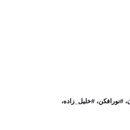
، #نورافکن، #خلیل_زاده،