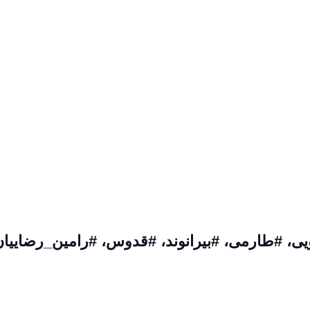
ویی، #طارمی، #بیرانوند، #قدوس، #رامین_رضاییان