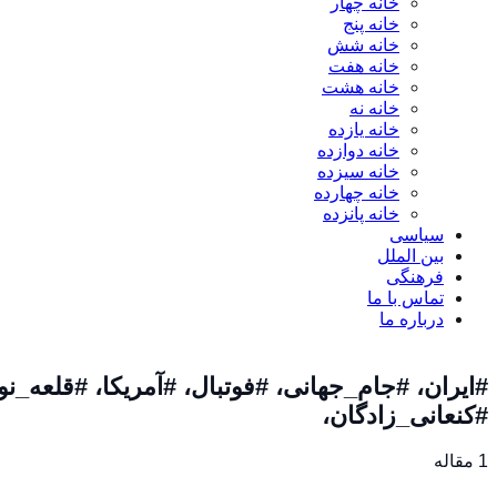
خانه چهار
خانه پنج
خانه شش
خانه هفت
خانه هشت
خانه نه
خانه یازده
خانه دوازده
خانه سیزده
خانه چهارده
خانه پانزده
سیاسی
بین الملل
فرهنگی
تماس با ما
درباره ما
#ایران، #جام_جهانی، #فوتبال، #آمریکا، #قلعه_ن
#کنعانی_زادگان،
1 مقاله