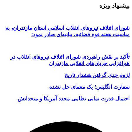
پیشنهاد ویژه
شورای ائتلاف نیروهای انقلاب اسلامی استان مازندران، به
مناسبت هفته قوه قضائیه، بیانیه‌ای صادر نمود:
تأکید بر نقش راهبردی شورای ائتلاف نیروهای انقلاب در
هم‌افزایی جریان‌های انقلابی مازندران
لزوم جدی گرفتن هشدار تاریخ
سفارت انگلیس؛ یک معمای حل نشده
احتمال قدرت نمایی نظامی مجدد آمریکا و متحدانش