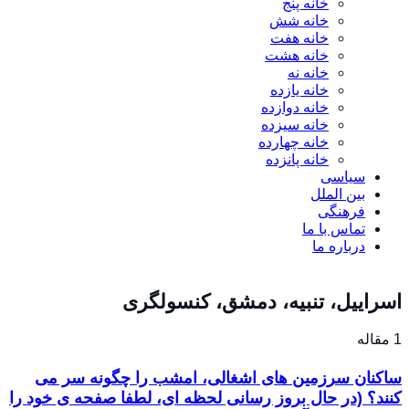
خانه پنج
خانه شش
خانه هفت
خانه هشت
خانه نه
خانه یازده
خانه دوازده
خانه سیزده
خانه چهارده
خانه پانزده
سیاسی
بین الملل
فرهنگی
تماس با ما
درباره ما
اسراییل، تنبیه، دمشق، کنسولگری
1 مقاله
ساکنان سرزمین های اشغالی، امشب را چگونه سر می
کنند؟ (در حال بروز رسانی لحظه ای، لطفا صفحه ی خود را