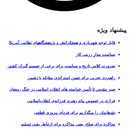
پیشنهاد ویژه
قابل توجه شهریاری و همفکرانش و پژوهشگاههای نظامی آمریکا
سیاست مدارِ رزمی کار
ضرورت کلاس تاریخ و سیاست برای برخی از تصمیم گیران کشور
راهبردی تجربی برای تعیین استراتژی مقابله با دشمن
صبر مقدس تا تأمین خواسته های انقلاب اسلامی در جنگ رمضان
فرازی در خصوص پیام رهبری فرزانه‌ی انقلاب‌اسلامی
نقدهایمان را میگذاریم برای فردای پیروزی قطعی
مذاکره برای صلح، یعنی مذاکره برای ارتباط. یعنی تسلیم