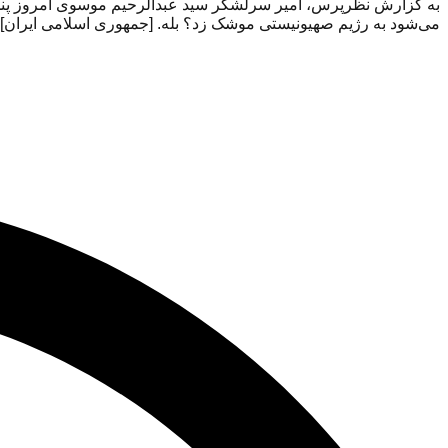
به گزارش نظرپرس، امیر سرلشکر سید عبدالرحیم موسوی امروز پنجشنب
می‌شود به رژیم صهیونیستی موشک زد؟ بله. [جمهوری اسلامی ایران] اگ