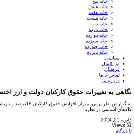
خانه پنج
خانه شش
خانه هفت
خانه هشت
خانه نه
خانه یازده
خانه دوازده
خانه سیزده
خانه چهارده
خانه پانزده
سیاسی
بین الملل
فرهنگی
تماس با ما
درباره ما
نگاهی به تغییرات حقوق کارکنان دولت و ارز اختصا
کالاهای اساسی در نظر...
ژانویه 21, 2024
31 Views
0 دیدگاه