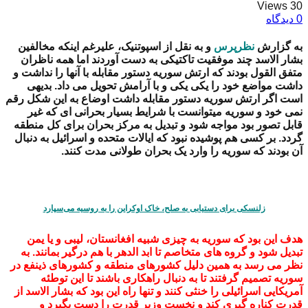
30 Views
0 دیدگاه
به گزارش
نظرپرس
و به نقل از اسپوتنیک، علیرغم اینکه مخالفین
بشار الاسد چند موفقیت تاکتیکی به دست آوردند اما همه ناظران
متفق القول بودند که ارتش سوریه دستور مقابله با آنها را نداشت و
داشت مواضع خود را یکی یکی و با آرامش تحویل می داد. بدیهی
است اگر ارتش سوریه دستور مقابله داشت اوضاع به این شکل رقم
نمی خود و سوریه میتوانست با شرایط بسیار بحرانی ای که غیر
قابل تصور بود مواجه شود و تبدیل به مرکز بحران برای کل منطقه
گردد. بر کسی هم پوشیده نبود که ایالات متحده و اسرائیل به دنبال
آن بودند که سوریه را وارد یک بحران طولانی مدت کنند.
زلنسکی برای دستیابی به صلح، خاک اوکراین را به روسیه می‌سپارد
هدف این بود که سوریه به چیزی شبیه افغانستان، لیبی و یا یمن
تبدیل شود و گروه های متخاصم تا ابد الدهر با هم درگیر بمانند. به
نظر می رسد به همین دلیل کشورهای منطقه و کشورهای ذینفع در
سوریه تصمیم گرفتند تا به دنبال راهکاری باشند تا این توطئه
آمریکایی اسرائیلی را خنثی کنند و تنها راه این بود که بشار الاسد از
قدرت کناره گیری کند و نخست وزیر قدرت را دست بگیرد و