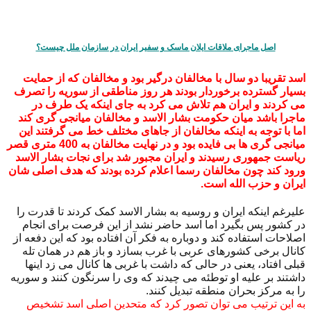
اصل ماجرای ملاقات ایلان ماسک و سفیر ایران در سازمان ملل چیست؟
اسد تقریبا دو سال با مخالفان درگیر بود و مخالفان که از حمایت
بسیار گسترده برخوردار بودند هر روز مناطقی از سوریه را تصرف
می کردند و ایران هم تلاش می کرد به جای اینکه یک طرف در
ماجرا باشد میان حکومت بشار الاسد و مخالفان میانجی گری کند
اما با توجه به اینکه مخالفان از جاهای مختلف خط می گرفتند این
میانجی گری ها بی فایده بود و در نهایت مخالفان به 400 متری قصر
ریاست جمهوری رسیدند و ایران مجبور شد برای نجات بشار الاسد
ورود کند چون مخالفان رسما اعلام کرده بودند که هدف اصلی شان
ایران و حزب الله است.
علیرغم اینکه ایران و روسیه به بشار الاسد کمک کردند تا قدرت را
در کشور پس بگیرد اما اسد حاضر نشد از این فرصت برای انجام
اصلاحات استفاده کند و دوباره به فکر آن افتاده بود که این دفعه از
کانال برخی کشورهای عربی با غرب بسازد و باز هم در همان تله
قبلی افتاد، یعنی در حالی که داشت با غربی ها کانال می زد اینها
داشتند بر علیه او توطئه می چیدند که وی را سرنگون کنند و سوریه
را به مرکز بحران منطقه تبدیل کنند.
به این ترتیب می توان تصور کرد که متحدین اصلی اسد تشخیص