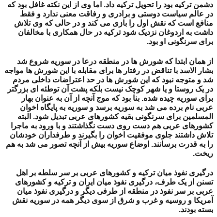
دشمن ترکیه بود را تحویل ترکیه داد. اما وی از این نکته غافل بود که
در عالم سیاست دوستی و برادری و رفاقت معنی ندارد و فقط
منافع است که نقش اول را بازی می کند و در حالی که وی تلاش
داشت به اردوغان نزدیک شود ترکیه در حال همکاری با مخالفان
برای سرنگونی او بود.
از همان ابتدا که شورش ها در منطقه درعا در سوریه شروع شد
بشار الاسد با تناقض در رفتار ها برای مقابله با این شورش ها مواجه
شد و متوجه نبود که این شورش ها در حد اعتراضات داخلی مردم
در یک روستا و یا شهر کوچک نیست بلکه پشت آن توطئه ای بزرگتر
برای سوریه چیده شده. بنا بود که موج آنچه از آن به عنوان بهار
عربی نام برده می شد به سوریه برسد و سوریه به پایگاه اخوان
المسلمین برای سرنگونی بقیه کشورهای عربی تبدیل شود. البته
کشورهای عربی هم دست روی دست نگذاشتند و با ورود به ماجرا
تلاش داشتند جلوی موفقیت اخوان را بگیرند و طرفداران خودشان
را به قدرت برسانند. اوضاع سوریه بیش از آنچه تصور می شد به هم
ریخت.
درگیری نفوذ میان ترکیه و کشورهای عربی بر سر سلطه بر اهل
تسنن از یک طرف، درگیری نفوذ میان ایران و ترکیه و کشورهای
عربی بر سر نفوذ در منطقه از طرفی دیگر و درگیری نفوذ میان
آمریکا و روسیه و غرب و شرق از سوی دیگر همه در سوریه نقش
بسته بودند.