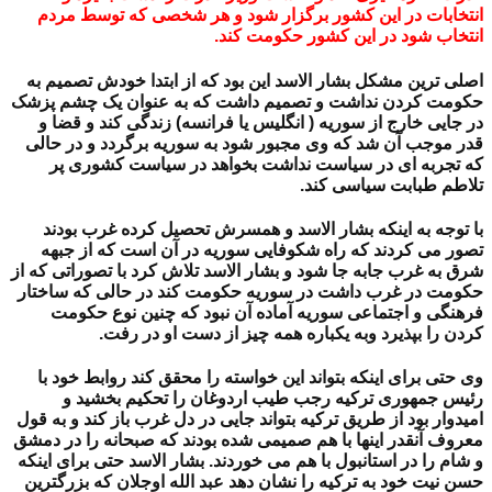
انتخابات در این کشور برگزار شود و هر شخصی که توسط مردم
انتخاب شود در این کشور حکومت کند.
اصلی ترین مشکل بشار الاسد این بود که از ابتدا خودش تصمیم به
حکومت کردن نداشت و تصمیم داشت که به عنوان یک چشم پزشک
در جایی خارج از سوریه ( انگلیس یا فرانسه) زندگی کند و قضا و
قدر موجب آن شد که وی مجبور شود به سوریه برگردد و در حالی
که تجربه ای در سیاست نداشت بخواهد در سیاست کشوری پر
تلاطم طبابت سیاسی کند.
با توجه به اینکه بشار الاسد و همسرش تحصیل کرده غرب بودند
تصور می کردند که راه شکوفایی سوریه در آن است که از جبهه
شرق به غرب جابه جا شود و بشار الاسد تلاش کرد با تصوراتی که از
حکومت در غرب داشت در سوریه حکومت کند در حالی که ساختار
فرهنگی و اجتماعی سوریه آماده آن نبود که چنین نوع حکومت
کردن را بپذیرد وبه یکباره همه چیز از دست او در رفت.
وی حتی برای اینکه بتواند این خواسته را محقق کند روابط خود با
رئیس جمهوری ترکیه رجب طیب اردوغان را تحکیم بخشید و
امیدوار بود از طریق ترکیه بتواند جایی در دل غرب باز کند و به قول
معروف آنقدر اینها با هم صمیمی شده بودند که صبحانه را در دمشق
و شام را در استانبول با هم می خوردند. بشار الاسد حتی برای اینکه
حسن نیت خود به ترکیه را نشان دهد عبد الله اوجلان که بزرگترین