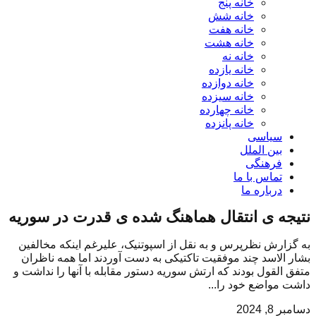
خانه پنج
خانه شش
خانه هفت
خانه هشت
خانه نه
خانه یازده
خانه دوازده
خانه سیزده
خانه چهارده
خانه پانزده
سیاسی
بین الملل
فرهنگی
تماس با ما
درباره ما
نتیجه ی انتقال هماهنگ شده ی قدرت در سوریه
به گزارش نظرپرس و به نقل از اسپوتنیک، علیرغم اینکه مخالفین
بشار الاسد چند موفقیت تاکتیکی به دست آوردند اما همه ناظران
متفق القول بودند که ارتش سوریه دستور مقابله با آنها را نداشت و
داشت مواضع خود را...
دسامبر 8, 2024