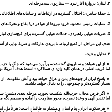
۲. لبنان؛ دروازهٔ آغاز نبرد — سناریوی سه‌مرحله‌ای
1. حملهٔ سایبری: اختلال گسترده در ارتباطات و سامانه‌های اطلاعاتی و مالی برای از کار انداختن فرماندهی و تحلیل دشمن.
2. عملیات زمینی محدود: فرود نیروها از هوا در درهٔ بقاع و تحرک‌های زمینی برای ایجاد مناطق حائل و قطع خطوط پشتیبانی مقاومت.
3. ضربات هوایی راهبردی: حملات هوایی گسترده برای فلج‌سازی انبارها، مواضع و شبکه‌های تدارکاتی مقاومت.
هدفِ این مراحل: از قطع ارتباط تا بریدن تدارکات و ضربهٔ نهایی از 
۳. تحلیل و نتیجه
🔹 از این شواهد و سناریوی گفته‌شده، برآورد می‌شود که جنگ با حزب
اما فریب اصلی در همان کلید واژه ی «مذاکره» است؛ هدف آمریکا توق
🔹 پاسخ ایران از جبهه‌های یمن و عراق خواهد بود و آتش مقاومت، از 
بسیار گسترده‌تر و چندوجهی را به دنبال خواهد داشت.
🔹 اگر فرض محال، حزب‌الله شکست بخورد، مرحله بعدی دشمن: سوری
اما تقدیر الهی و وعدهٔ نصرت، محور مقاومت را آماده و مصمم نگه می‌
🔹 هر سکوت ایران، پیام ایمان و هشدار به ظالمان است؛ هر تأمل، آم