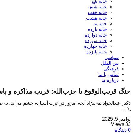
خانه پنج
خانه شش
خانه هفت
خانه هشت
خانه نه
خانه یازده
خانه دوازده
خانه سیزده
خانه چهارده
خانه پانزده
سیاسی
بین الملل
فرهنگی
تماس با ما
درباره ما
جنگ قریب‌الوقوع با حزب‌الله: فریب مذاکره و پ
دکتر عبدالجواد تقی‌نژاد آنچه امروز در غرب آسیا به چشم می‌آید، نه صر
یک...
نوامبر 5, 2025
33 Views
0 دیدگاه