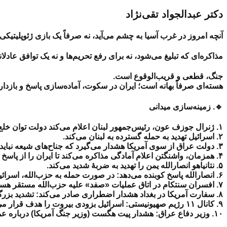
دکتر عبدالجواد تقی‌نژاد
آنچه امروز در غرب آسیا به چشم می‌آید، نه صرفاً یک بازی ژئوپلیتیکی،
مذاکره‌ای که تبلیغ می‌شود، نه برای رفع تحریم‌ها و نه یک توافق عاد
جنگ، قطعی و قریب‌الوقوع است.
هسته‌ای صرفاً بهانه است؛ ایران در سکوت، آماده‌سازی پاسخ و بازدا
🔹. زمینه‌سازی میدانی
۱. ژنرال جوزف عون، رئیس‌جمهور لبنان اعلام می‌کند دولت توان خلع سلاح حزب‌الله را ندارد.
۲. اسرائیل تهدید به حمله گسترده به لبنان می‌کند.
۳. دولت عراق از سوی آمریکا هشدار می‌گیرد که جناح‌های شیعه نباید واکنش نشان دهند.
۴. همزمان، واشنگتن اعلام آمادگی مذاکره می‌کند تا ایران را از پاسخ نظامی بازدارد.
۵. نتانیاهو انصارالله یمن را تهدید به ضربهٔ شدید می‌کند.
۶. انصارالله پاسخ کوبنده می‌دهد: در صورت حمله به حزب‌الله، اسرائیل پشیمان خواهد شد.
۷. افسران سنتکام در اتاق عملیات «صفد» علیه حزب‌الله مستقر هستند.
۸. سفارت آمریکا در بغداد هشدار اضطراری صادر می‌کند: تشدید بزرگ و قریب‌الوقوع در راه است.
۹. کانال ۱۱ رژیم صهیونیستی: اسرائیل بزودی بیروت را هدف قرار می‌دهد.
۱۰. وزیر دفاع عراق: هشدار پیت هگست (وزیر جنگ آمریکا) درباره عملیات قریب‌الوقوع و تاکید بر عدم واکنش جناح‌های شیعه.