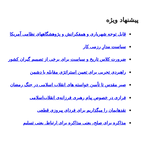
پیشنهاد ویژه
قابل توجه شهریاری و همفکرانش و پژوهشگاههای نظامی آمریکا
سیاست مدارِ رزمی کار
ضرورت کلاس تاریخ و سیاست برای برخی از تصمیم گیران کشور
راهبردی تجربی برای تعیین استراتژی مقابله با دشمن
صبر مقدس تا تأمین خواسته های انقلاب اسلامی در جنگ رمضان
فرازی در خصوص پیام رهبری فرزانه‌ی انقلاب‌اسلامی
نقدهایمان را میگذاریم برای فردای پیروزی قطعی
مذاکره برای صلح، یعنی مذاکره برای ارتباط. یعنی تسلیم