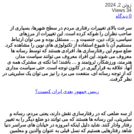
ژوئن 2, 2024
34 Views
0 دیدگاه
سرعت بالای تغییرات رفتاری مردم در سطح شهرها، بسیاری از
صاحب نظران را شوکه کرده است. این تغییرات از مرزهای
سیاسی، نژاد، دین، جنسیت و … مستقل بوده و می توان ارتباط
مستقیم آن با شیوع استفاده از تکنولوژی های نوین را مشاهده کرد.
ضلع سوم این رفتارسازی ها، افرادی هستند که توسط رسانه ها
معروف می شوند. این افراد معروف می توانند سیاست مدار،
هنرمند، ورزشکار، ثروتمند و … باشند؛ اما نکته ی مشترک همه ی
آنها، علاقه به قرارگیری در کانون توجه است. حتی سیاست مداری
که از توجه رسانه ای، منفعت می برد را نیز می توان یک سلبریتی در
نظر گرفت.
رییس جمهور بعدی ایران کیست؟
از سه ضلعی که در رفتارسازی نقش دارند، یعنی مردم، رسانه و
سلبریتی، این رسانه ها هستند که می توانند دو ضلع دیگر را به تغییر
رفتار وادار کنند. شاید دلیل اینکه امروزه در خیابان های سراسر دنیا
شاهد رفتارهایی هستیم که نسل قبلی به عنوان والدین و معلمین