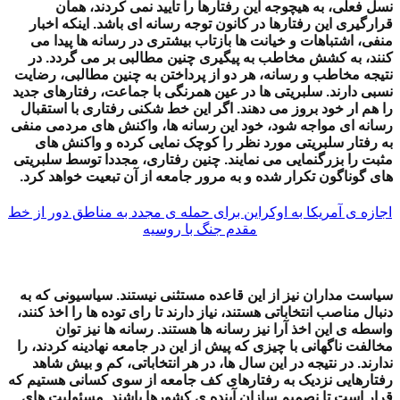
نسل فعلی، به هیچوجه این رفتارها را تایید نمی کردند، همان
قرارگیری این رفتارها در کانون توجه رسانه ای باشد. اینکه اخبار
منفی، اشتباهات و خیانت ها بازتاب بیشتری در رسانه ها پیدا می
کنند، به کشش مخاطب به پیگیری چنین مطالبی بر می گردد. در
نتیجه مخاطب و رسانه، هر دو از پرداختن به چنین مطالبی، رضایت
نسبی دارند. سلبریتی ها در عین همرنگی با جماعت، رفتارهای جدید
را هم ار خود بروز می دهند. اگر این خط شکنی رفتاری با استقبال
رسانه ای مواجه شود، خود این رسانه ها، واکنش های مردمی منفی
به رفتار سلبریتی مورد نظر را کوچک نمایی کرده و واکنش های
مثبت را بزرگنمایی می نمایند. چنین رفتاری، مجددا توسط سلبریتی
های گوناگون تکرار شده و به مرور جامعه از آن تبعیت خواهد کرد.
اجازه ی آمریکا به اوکراین برای حمله ی مجدد به مناطق دور از خط
مقدم جنگ با روسیه
سیاست مداران نیز از این قاعده مستثنی نیستند. سیاسیونی که به
دنبال مناصب انتخاباتی هستند، نیاز دارند تا رای توده ها را اخذ کنند،
واسطه ی این اخذ آرا نیز رسانه ها هستند. رسانه ها نیز توان
مخالفت ناگهانی با چیزی که پیش از این در جامعه نهادینه کردند، را
ندارند. در نتیجه در این سال ها، در هر انتخاباتی، کم و بیش شاهد
رفتارهایی نزدیک به رفتارهای کف جامعه از سوی کسانی هستیم که
قرار است تا نصمیم سازان آینده ی کشورها باشند. مسئولیت های