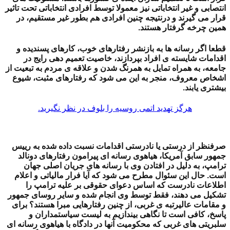
انتصابی و غیر انتخاباتی نیز معمولا توسط افرادی انتخاباتی تحت تاثیر
قرار می گیرند و درنتیجه چنین افرادی هم بطور غیر مستقیم، در
همین چرخه گرفتار هستند.
قطعا اگر رسانه ها به بازنشر رفتارهای خوب، کارهای پسندیده و
اقدامات شایسته ی افراد بپردازند، خاصیت تعمیم دهی رایج در
جامعه، به همراه تمایل به همرنگ شدن و علاقه ی مردم به تبعیت از
اشخاص معروف، منجر به این می شود که رفتارهای مثبت، شیوع
بیشتری یابند.
هرگز تهدید اتمی روسیه را بلوف در نظر نگیرید.
صرفنظر از درستی یا نادرستی اقدامات نسبت داده شده به رییس
جمهور سابق آمریکا، هیاهوی رسانه ای پیرامون رفتارهای دونالد
ترامپ، به دلیل در افتادن وی با رسانه های جریان اصلی جهان
است. حال این سئوال مطرح می شود که آیا فرار مالیاتی و اعلام
اطلاعات نادرست که اساس دعوای حقوقی بر علیه ترامپ را
تشکیل می دهند، فقط توسط وی انجام شده و سایر روسای جمهور
و مقامات عالیرتبه ی غربی، از چنین رفتارهایی مبرا هستند؟ برای
پاسخ، کافی است تا نگاهی بیندازیم به لیست سیاستمداران و
سلبریتی های غربی که محکومیت آنها در دادگاه با هیاهوی رسانه ای