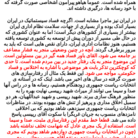
همراه شده است. عموما هیاهو پیرامون اشخاصی صورت گرفته که
با خود رسانه ها، درگیری داشته اند.
در ایران نیز ماجرا مشابه است. اگرچه فساد سیستماتیک در ایران
بسیار اندک بوده و از بسیاری از جهات، سلامت نظام اداری ایران
بیشتر از بسیاری از کشورهای دیگر است؛ اما به عنوان کشوری که
در حال طی مسیر از دوران پیش از توسعه به کشوری توسعه یافته
هستیم، هنوز نظامات اداری ایران، دارای نقص هایی است که باید به
مرور برطرف گردند.
آنچه در چنین وضعیتی منجر به فشار مضاعف
بر جامعه می شود، القای باور فساد همه گیر در بین مسئولین است.
این موضوع منجر به یک رفتار جدید در بین مردم شده است. تا حدی
که کوچکترین تذکر بابت هر موضوعی با اشاره به اختلاس و فساد
حکومتی، مواجه می شود.
این فقط یک مثال از رفتارسازی های
صورت گرفته در سال های اخیر می باشد. اینک که در آستانه ی
انتخابات ریاست جمهوری زودهنگام هستیم، رسانه ها و در راس آنها
صدا و سیما می توانند از میراث شهید رییسی نهایت بهره را به
منظور فرهنگ سازی ببرند. شهید رییسی و شهید عبداللهیان، هر دو
سمبل اخلاق مداری و پرهیز از تنش های بیهوده بودند. در مناظرات
انتخابات ریاست جمهوری سیزدهم، شاهد بودیم که بی اخلاقی
نامزدهای منسوب به جریان غربگرا با سکوت آقای رییسی پاسخ
داده می شد.
قطعا خط مقدم این رفتارسازی مثبت، صدا و سیما
است. استفاده از یک مجری عادل که شهامت تخلف نداشته باشد
(چون در انتخابات ریاست جمهوری دوازدهم شاهد بودیم که مجری
در برابر چشم میلیونها بیننده، به نفع آقای حسن روحانی، روی