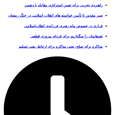
راهبردی تجربی برای تعیین استراتژی مقابله با دشمن
صبر مقدس تا تأمین خواسته های انقلاب اسلامی در جنگ رمضان
فرازی در خصوص پیام رهبری فرزانه‌ی انقلاب‌اسلامی
نقدهایمان را میگذاریم برای فردای پیروزی قطعی
مذاکره برای صلح، یعنی مذاکره برای ارتباط. یعنی تسلیم