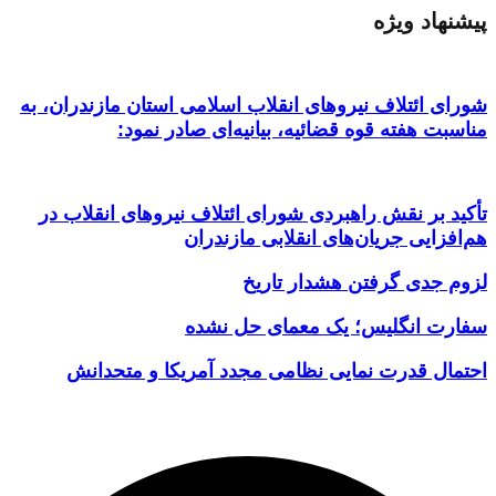
پیشنهاد ویژه
شورای ائتلاف نیروهای انقلاب اسلامی استان مازندران، به
مناسبت هفته قوه قضائیه، بیانیه‌ای صادر نمود:
تأکید بر نقش راهبردی شورای ائتلاف نیروهای انقلاب در
هم‌افزایی جریان‌های انقلابی مازندران
لزوم جدی گرفتن هشدار تاریخ
سفارت انگلیس؛ یک معمای حل نشده
احتمال قدرت نمایی نظامی مجدد آمریکا و متحدانش