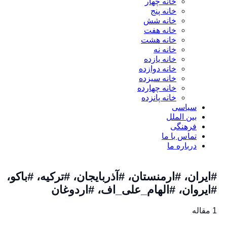
خانه چهار
خانه پنج
خانه شش
خانه هفت
خانه هشت
خانه نه
خانه یازده
خانه دوازده
خانه سیزده
خانه چهارده
خانه پانزده
سیاسی
بین الملل
فرهنگی
تماس با ما
درباره ما
ایران، #ارمنستان، #آذربایجان، #ترکیه، #باکو،
ایروان، #الهام_علی_اف، #اردوغان