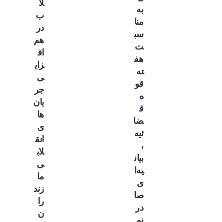
لا
به
ب
منا
در
سب
هم‌
ت
اف
هف
زای
ته
ی
قو
جر
ه
یان‌
ق
ها
ضا
ی
ئیه
انق
،
لاب
بیان
ی
یه‌ا
ما
ی
زند
صا
را
در
ن
نم