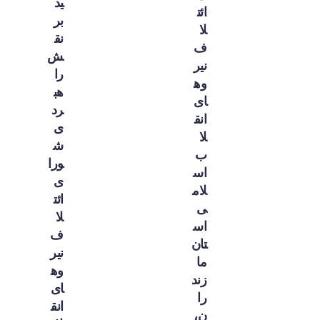
ید
ائت
بر
لا
نق
ف
ش
نیر
را
وه
هب
ای
رد
انق
ی
لا
ش
ب
ورا
اس
ی
لام
ائت
ی
لا
اس
ف
تان
نیر
ما
وه
زند
ای
را
انق
ن،