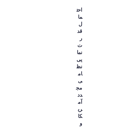
احت
ما
ل
قد
ر
ت
نما
یی
نظ
ام
ی
مج
دد
آم
ری
کا
و