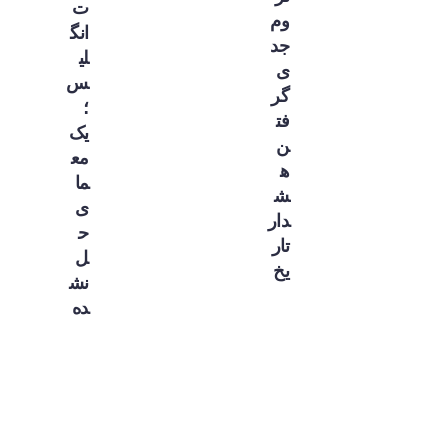
ت
وم
انگ
جد
لی
ی
س
گر
؛
فت
یک
ن
مع
ه
ما
ش
ی
دار
ح
تار
ل
یخ
نش
ده