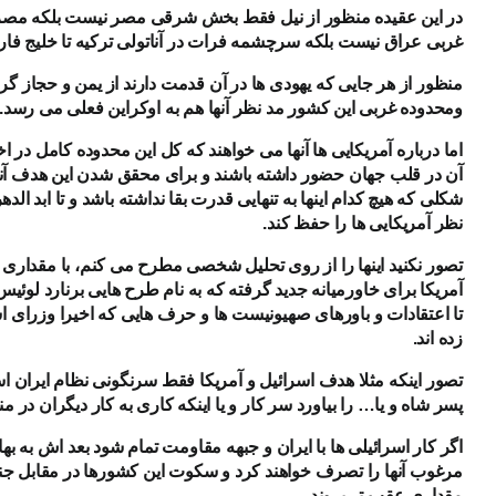
در این عقیده منظور از نیل فقط بخش شرقی مصر نیست بلکه مصر 
غربی عراق نیست بلکه سرچشمه فرات در آناتولی ترکیه تا خلیج ف
منظور از هر جایی که یهودی ها در آن قدمت دارند از یمن و حجاز گ
ومحدوده غربی این کشور مد نظر آنها هم به اوکراین فعلی می رسد.
اما درباره آمریکایی ها آنها می خواهند که کل این محدوده کامل در اخت
آن در قلب جهان حضور داشته باشند و برای محقق شدن این هدف آنه
شکلی که هیچ کدام اینها به تنهایی قدرت بقا نداشته باشد و تا ابد ال
نظر آمریکایی ها را حفظ کند.
تصور نکنید اینها را از روی تحلیل شخصی مطرح می کنم، با مقداری ج
آمریکا برای خاورمیانه جدید گرفته که به نام طرح هایی برنارد لوئیس
تا اعتقادات و باورهای صهیونیست ها و حرف هایی که اخیرا وزرای اسر
زده اند.
تصور اینکه مثلا هدف اسرائیل و آمریکا فقط سرنگونی نظام ایران 
پسر شاه و یا… را بیاورد سر کار و یا اینکه کاری به کار دیگران در 
اگر کار اسرائیلی ها با ایران و جبهه مقاومت تمام شود بعد اش ب
مرغوب آنها را تصرف خواهند کرد و سکوت این کشورها در مقابل ج
مقداری عقب تر بروند.