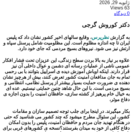
ژانویه 29, 2026
63 Views
0 دیدگاه
دکتر کوروش گرجی
به گزارش
نظرپرس
،
وقایع سالهای اخیر کشور نشان داد که پلیس
ایران تا چه اندازه مظلوم است. این مظلومیت شامل پرسنل سپاه و
ارتش نیز می شود. نیروهای بسیج مردمی که جای خود دارد.
علاوه بر نیاز به بالا بردن سطح زندگی، این عزیزان تحت فشار افکار
عمومی ناشی از عملیات رسانه ای دشمن و عوال داخلی آن نیز
قرار دارند.
اینکه اوباش آموزش دیده ی اسراییل بتوانند با بی رحمی
تمام به جان مدافعان امنیت کشور تعرض کنند، بیش از هرچیز نشان
دهنده ی ضرورت حمایت بسیار بیشتر از پرسنل نظامی، انتظامی و
بسیج مردمی است. با این حال شاهد چنین حمایتی نیستیم. عده ای
به خیال خام پرهیز از کشته سازی، حافظان امنیت را بدون اجازه ی
دفاع موثر،
بکار میگیرند. در اینجا برای جلب توجه تصمیم سازان و مقامات
کشور، این سئوال مطرح میشود که چند کشور می شناسید که حتی
در هنگام تهدید جان مردم و حافظان امنیت، پلیس را بدون امکان
دفاع کافی از خود به میدان بفرستند؟
نسخه ی کشورهای غربی برای