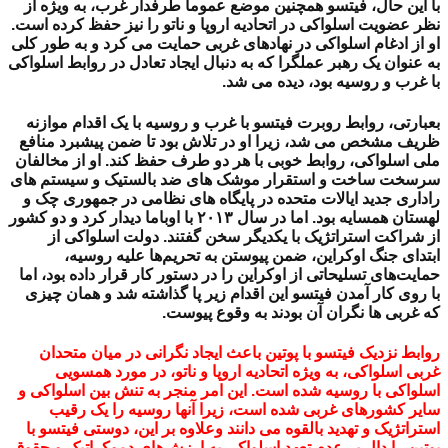
با این حال، فیتسو همچنین موضع عموماً طرفدار غرب، به ویژه از
نظر عضویت اسلواکی در اتحادیه اروپا و ناتو را نیز حفظ کرده است.
او از ادغام اسلواکی در نهادهای غربی حمایت می کرد و به طور کلی
به عنوان یک رهبر عملگرا که به دنبال ایجاد تعادل در روابط اسلواکی
با غرب و روسیه بود، دیده می شد.
بعبارتی، روابط روبرت فیتسو با غرب و روسیه با یک اقدام موازنه
ظریف مشخص می شد، زیرا او در تلاش بود تا ضمن پیشبرد منافع
ملی اسلواکی، روابط خوبی با هر دو طرف حفظ کند. او از مخالفان
سرسخت ساخت و استقرار موشک های ضد بالستیک و سیستم های
راداری جدید ایالات متحده در پایگاه های نظامی در جمهوری چک و
لهستان همسایه بود. اما در سال ۲۰۱۳ با اوباما دیدار کرد و دو کشور
از شراکت‌ استراتژیک با یکدیگر سخن گفتند. دولت اسلواکی از
ابتدای جنگ اوکراین، ضمن پیوستن به تحریم‌ها علیه روسیه،
حمایت‌های تسلیحاتی از اوکراین را در دستور کار قرار داده بود، اما
با روی کار آمدن فیتسو این اقدام زیر پا گذاشته شد و همان چیزی
که غربی ها نگران آن بودند به وقوع پیوست.
روابط نزدیک فیتسو با پوتین باعث ایجاد نگرانی در میان متحدان
غربی اسلواکی، به ویژه اتحادیه اروپا و ناتو، در مورد همسویی
اسلواکی با روسیه شده است. این امر منجر به تنش بین اسلواکی و
سایر کشورهای غربی شده است، زیرا آنها روسیه را یک رقیب
استراتژیک و تهدید بالقوه می دانند وعلاوه بر این، دوستی فیتسو با
پوتین را دال بر عدم تعهد اسلواکی به ارزش‌های دموکراتیک و حقوق