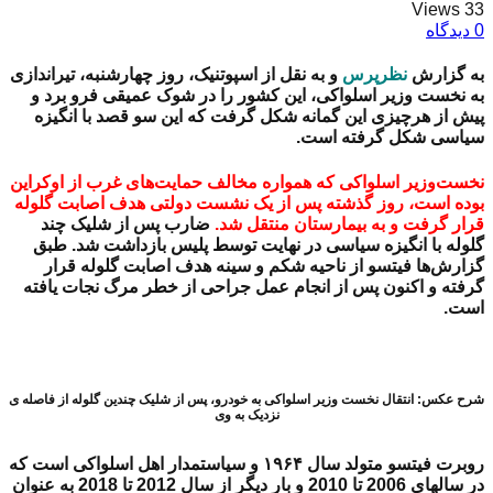
33 Views
0 دیدگاه
به گزارش
نظرپرس
و به نقل از اسپوتنیک، روز چهارشنبه، تیراندازی
به نخست وزیر اسلواکی، این کشور را در شوک عمیقی فرو برد و
پیش از هرچیزی این گمانه شکل گرفت که این سو قصد با انگیزه
سیاسی شکل گرفته است.
نخست‌وزیر اسلواکی که همواره مخالف حمایت‌های غرب از اوکراین
بوده است، روز گذشته پس از یک نشست دولتی هدف اصابت گلوله
قرار گرفت و به بیمارستان منتقل شد.
ضارب پس از شلیک چند
گلوله با انگیزه سیاسی در نهایت توسط پلیس بازداشت شد. طبق
گزارش‌ها فیتسو از ناحیه شکم و سینه هدف اصابت گلوله قرار
گرفته و اکنون پس از انجام عمل جراحی از خطر مرگ نجات یافته
است.
شرح عکس: انتقال نخست وزیر اسلواکی به خودرو، پس از شلیک چندین گلوله از فاصله ی
نزدیک به وی
روبرت فیتسو متولد سال ۱۹۶۴ و سیاستمدار اهل اسلواکی است که
در سالهای 2006 تا 2010 و بار دیگر از سال 2012 تا 2018 به عنوان