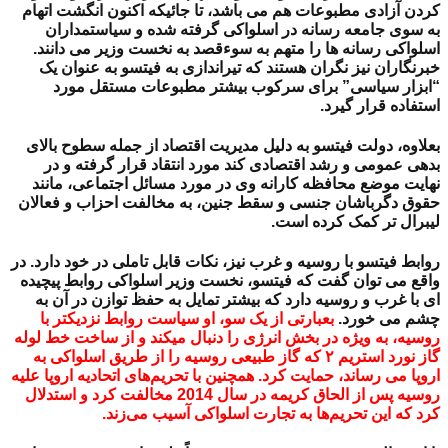
کردن آزادی مطبوعات هم می باشد، تا جائیکه اکنون انگشت اتهام
به سوی جامعه رسانه در اسلواکی گرفته شده و سیاستمداران
اسلواکی رسانه­ ها را متهم به سوءقصد به نخست وزیر می دانند.
خبرنگاران نیز نگران هستند که تیراندازی به فیتسو به عنوان یک
“ابزار سیاسی” برای سرکوب بیشتر مطبوعات مستقل مورد
استفاده قرار گیرد.
بعلاوه، دولت فیتسو به دلیل مدیریت اقتصاد از جمله سطوح بالای
بدهی عمومی و رشد اقتصادی کند مورد انتقاد قرار گرفته و در
نهایت موضع محافظه کارانه وی در مورد مسائل اجتماعی، مانند
حقوق دگرباشان جنسی و سقط جنین، به مخالفت احزاب و فعالان
لیبرال تر کمک کرده است.
روابط فیتسو با روسیه و غرب نیز، نکات قابل تاملی در خود دارد. در
واقع می توان گفت که فیتسو، نخست وزیر اسلواکی روابط پیچیده
ای با غرب و روسیه دارد که بیشتر تمایل به حفظ توازن در آن به
چشم می خورد.
بعبارتی از یک سو، او سیاست روابط نزدیکتر با
روسیه، به ویژه در بخش انرژی را دنبال می­کند و از ساخت خط لوله
گاز نورد استریم ۲ که گاز طبیعی روسیه را از طریق اسلواکی به
اروپا می رساند، حمایت کرد. همچنین با تحریم‌های اتحادیه اروپا علیه
روسیه پس از الحاق کریمه در سال 2014 مخالفت کرد و استدلال
کرد که این تحریم‌ها به تجارت اسلواکی آسیب می‌زند.