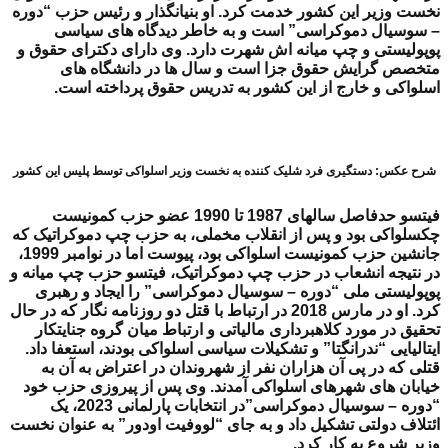
نخست وزیر این کشور خدمت کرد. او بنیانگذار و رئیس حزب “دوره
– سوسیال دموکراسی” است و به خاطر دیدگاه های سیاسی
پوپولیستی و چپ میانه اش شهرت دارد. وی دارای دکترای حقوق و
متخصص گرایش حقوق جزا است و سال ها در دانشگاه های
اسلواکی و خارج از این کشور به تدریس حقوق پرداخته است.
شرح عکس: دستگیری فرد شلیک کننده به نخست وزیر اسلواکی توسط پلیس این کشور
فیتسو حدفاصل سالهای 1987 تا 1990 عضو حزب کمونیست
چکسلواکی بود و پس از انقلاب مخملی، به حزب چپ دموکراتیک که
جانشین حزب کمونیست اسلواکی بود، پیوست اما در نوامبر 1999،
در نتیجه انشعاب در حزب چپ دموکراتیک، فیتسو حزب چپ میانه و
پوپولیستی ملی “دوره – سوسیال دموکراسی” را ایجاد و رهبری
کرد. او در مارس 2018 در ارتباط با قتل دو روزنامه نگار که در حال
تحقیق در مورد کلاهبرداری مالیاتی و ارتباط میان گروه جنایتکار
ایتالیایی “ندرانگتا” و تشکیلات سیاسی اسلواکی بودند، استعفا داد.
قتلی که در پی آن هزاران نفر از شهروندان در اعتراض به آن به
خیابان های شهرهای اسلواکی آمدند. وی پس از پیروزی حزب خود
“دوره – سوسیال دموکراسی”در انتخابات پارلمانی 2023، یک
ائتلاف دولتی تشکیل داد و به جای “لووفیت اودور” به عنوان نخست
وزیر شروع به کار کرد.