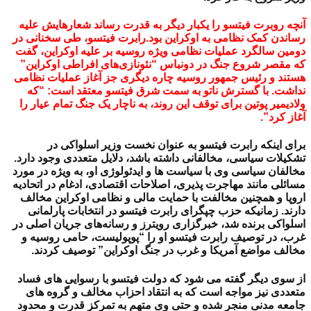
آنچه روبرت فیتسو را یکبار دیگر به قدرت رساند شعارهایش علیه
رساندن کمک نظامی به اوکراین بود.رابرت فیتسو، طی سخنانی در
دومین سالگرد عملیات نظامی ویژه روسیه بر علیه اوکراین، گفت
که مقصر شروع جنگ در دونباس “نئونازی‌های افراطی اوکراین”
هستند و رئیس جمهور روسیه چاره دیگری جز آغاز عملیات نظامی
نداشت. با گسترش ناتو به سمت شرق فیتسو معتقد است: “که
ولادیمیر پوتین برای توقف این روند، به ناچار یک جنگ تمام عیار را
آغاز کرد”.
برای اینکه رابرت فیتسو به عنوان نخست وزیر اسلواکی در
تشکیلات سیاسی، مخالفانی داشته باشد، دلایل متعددی وجود دارد.
مخالفان سیاسی وی با سیاست ها و ایدئولوژی او، به ویژه در مورد
مسائلی مانند مهاجرت پذیری، اصلاحات اقتصادی، ادغام در اتحادیه
اروپا و همچنین مخالفت با حمایت مالی و نظامی اوکراین مخالف
دارند. زمانیکه حزب چپگرای رابرت فیتسو در انتخابات پارلمانی
اسلواکی برنده شد، خبرگزاری رویترز و رسانه‌های جریان اصلی در
غرب، در توصیف رابرت فیتسو او را “پوپولیست، حامی روسیه و
مخالف مواضع آمریکا و غرب در جنگ اوکراین” توصیف کردند.
از سوی دیگر گفته می شود که دولت فیتسو با رسوایی های فساد
متعددی نیز مواجه است که به انتقاد احزاب مخالف و گروه های
جامعه مدنی منجر شده و حتی وی متهم به تمرکز قدرت و محدود