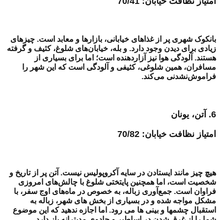
امتیاز نظافت خیابان: 70/41
بانکوک شهری پر از غذاهای خیابانی، بازارها و معابد است. چیزهای
زیادی برای دیدن وجود دارد. و بله، خیابان‌های شلوغ، کثیف و گرفته
هستند. آلودگی هوا نیز آزاردهنده است؛ اما برای بسیاری از
مسافران، همین شلوغی، کثیفی و آلودگی است که این شهر را
فراموش‌نشدنی می‌کند.
6. آتن، یونان
امتیاز نظافت خیابان: 70/82
هیچ چیز مانند ایستادن در سایه آکروپولیس نیست. آتن پر از تاریخ و
شخصیت است، اما همچنین پایتختی شلوغ با چالش‌های امروزی
فراوان است. جمع‌آوری زباله، به خصوص در ماه‌های اوج سفر، با
مشکل مواجه شده و در بسیاری از بخش های شهر، زباله به
استقبال چشمها و بینی ها می رود. اما اجازه ندهید که این موضوع
شما را از غرق شدن در اساطیر و جادوی مدیترانه باز دارد.