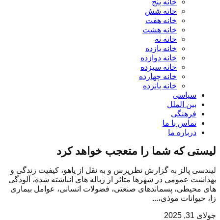
خانه پنج
خانه شش
خانه هفت
خانه هشت
خانه نه
خانه یازده
خانه دوازده
خانه سیزده
خانه چهارده
خانه پانزده
سیاسی
بین الملل
فرهنگی
تماس با ما
درباره ما
لیستی که شما را متعجب خواهد کرد
لیندسی پالز به گزارش نظرپرس و به نقل از یاهو، کیفیت زندگی و
بهداشت عمومی در شهرها متاثر از زباله های انباشته شده، آلودگی
های محیطی، پسماندهای صنعتی، فضولات انسانی، عوامل بیماری
زا، حیوانات موذی،...
جولای 31, 2025