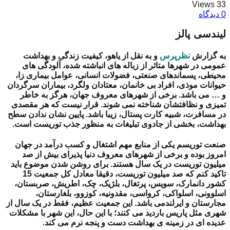
33 Views
0 دیدگاه
لیندسی پالز
به گزارش
نظرپرس
و به نقل از یاهو، کیفیت زندگی و بهداشت
عمومی در شهرها متاثر از زباله های انباشته شده، آلودگی های
محیطی، پسماندهای صنعتی، فضولات انسانی، عوامل بیماری زا،
حیوانات موذی، افراد بی خانمان، معتادان ولگرد، بیماران سرگردان
و … می باشد. برخی از شهرهای معروف جهان، هرگز به خاطر
تمیزی و نظافتشان شناخته نمی شوند. قرار نیست که هر مقصدی
در مسافرت، شبیه کارت پستال، زیبا باشد. پایین نشان ندادن سطح
بهداشت، بخشی از جادوی تبلیغات به منظور جذب توریست است.
صنعت توریسم یکی از منابع مهم اشتغال و کسب درآمد در جهان
امروز بوده و برخی از شهرهای معروف دنیا پذیرای بیش از صد
میلیون توریست در یک سال هستند. برای روشن شدن موضوع باید
تاکید کنم که صد میلیون توریست، دقیقا معادل کل جمعیت 15
کشور دانمارک، سویس، پرتغال، بلژیک، چک، اطریش، صربستان،
اسلوونی، اسلواکی، کرواسی، مقدونیه، کوزوو، بلغارستان،
مجارستان و ایرلندمی باشد. این جمعیت عظیم، فقط در یک سال از
شهری مثل پاریس باردید می کنند؛ با این حال، این شهر با مشکلات
عدیده ای در زمینه ی بهداشت دست و پنجه نرم می کند.