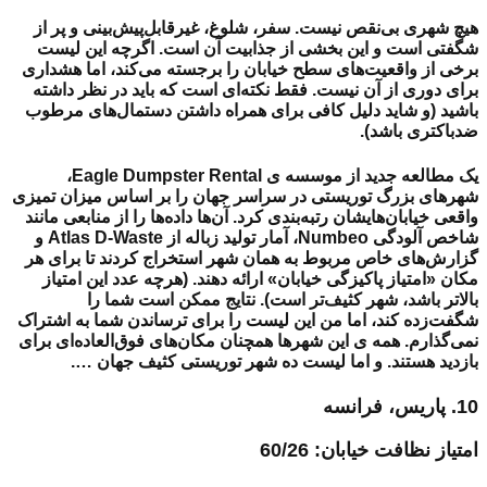
هیچ شهری بی‌نقص نیست. سفر، شلوغ، غیرقابل‌پیش‌بینی و پر از
شگفتی است و این بخشی از جذابیت آن است. اگرچه این لیست
برخی از واقعیت‌های سطح خیابان را برجسته می‌کند، اما هشداری
برای دوری از آن نیست. فقط نکته‌ای است که باید در نظر داشته
باشید (و شاید دلیل کافی برای همراه داشتن دستمال‌های مرطوب
ضدباکتری باشد).
یک مطالعه جدید از موسسه ی Eagle Dumpster Rental،
شهرهای بزرگ توریستی در سراسر جهان را بر اساس میزان تمیزی
واقعی خیابان‌هایشان رتبه‌بندی کرد. آن‌ها داده‌ها را از منابعی مانند
شاخص آلودگی Numbeo، آمار تولید زباله از Atlas D-Waste و
گزارش‌های خاص مربوط به همان شهر استخراج کردند تا برای هر
مکان «امتیاز پاکیزگی خیابان» ارائه دهند. (هرچه عدد این امتیاز
بالاتر باشد، شهر کثیف‌تر است).
نتایج ممکن است شما را
شگفت‌زده کند، اما من این لیست را برای ترساندن شما به اشتراک
نمی‌گذارم. همه ی این شهرها همچنان مکان‌های فوق‌العاده‌ای برای
بازدید هستند. و اما لیست ده شهر توریستی کثیف جهان ….
10. پاریس، فرانسه
امتیاز نظافت خیابان: 60/26