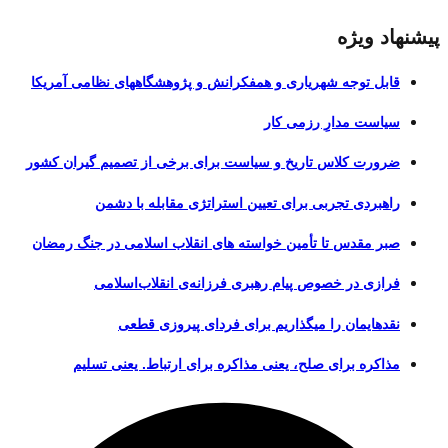
پیشنهاد ویژه
قابل توجه شهریاری و همفکرانش و پژوهشگاههای نظامی آمریکا
سیاست مدارِ رزمی کار
ضرورت کلاس تاریخ و سیاست برای برخی از تصمیم گیران کشور
راهبردی تجربی برای تعیین استراتژی مقابله با دشمن
صبر مقدس تا تأمین خواسته های انقلاب اسلامی در جنگ رمضان
فرازی در خصوص پیام رهبری فرزانه‌ی انقلاب‌اسلامی
نقدهایمان را میگذاریم برای فردای پیروزی قطعی
مذاکره برای صلح، یعنی مذاکره برای ارتباط. یعنی تسلیم