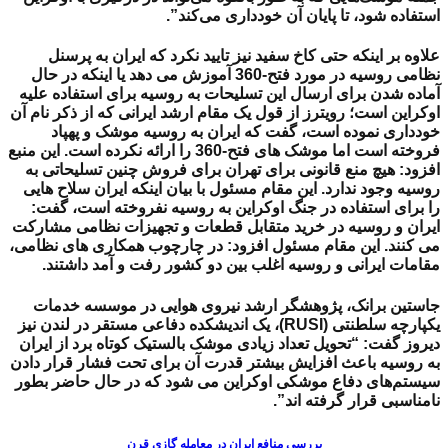
استفاده شود، تا پایان آن خودداری می‌کند”.
علاوه بر اینکه حتی کاخ سفید نیز تایید نکرد که ایران به پرسنل
نظامی روسیه در مورد فتح-360 آموزش می دهد یا اینکه در حال
آماده شدن برای ارسال این تسلیحات به روسیه برای استفاده علیه
اوکراین است؛ رویترز از قول
یک مقام ارشد ایرانی که از ذکر نام آن
خودداری نموده است، گفت که ایران به روسیه موشک و پهپاد
فروخته است اما موشک های فتح-360 را ارائه نکرده است. این منبع
افزود: هیچ منع قانونی برای تهران برای فروش چنین تسلیحاتی به
روسیه وجود ندارد. این مقام مسئول با بیان اینکه ایران سلاح هایی
را برای استفاده در جنگ اوکراین به روسیه نفروخته است، گفت:
ایران و روسیه در خرید متقابل قطعات و تجهیزات نظامی مشارکت
می کنند. این مقام مسئول افزود: در چارچوب همکاری های نظامی،
مقامات ایرانی و روسیه اغلب بین دو کشور رفت و آمد داشتند.
جاستین برانک، پژوهشگر ارشد نیروی هوایی در موسسه خدمات
یکپارچه سلطنتی (RUSI)، یک اندیشکده دفاعی مستقر در لندن نیز
دیروز گفت: “تحویل تعداد زیادی موشک بالستیک کوتاه برد از ایران
به روسیه باعث افزایش بیشتر قدرت آن برای تحت فشار قرار دادن
سیستم‌های دفاع موشکی اوکراین می شود که در حال حاضر بطور
نامناسبی قرار گرفته اند”.
بررسی منافع ایران در معامله گازی قرن