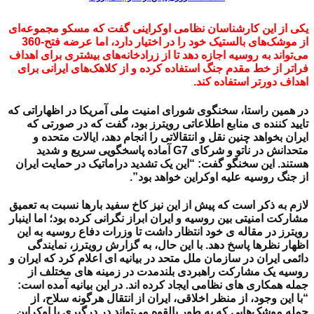
یکی از این کارشناسان نظامی اوکراینی گفت که مسکو مجموعه‌ای
از موشک‌های بالستیک خود را در اختیار دارد، اما عرضه فتح-360
می‌تواند به روسیه اجازه دهد تا از زرادخانه‌های بیشتری برای اهداف
فراتر از خط مقدم جنگ استفاده کرده و از کلاهک‌های ایرانی برای
اهداف دورتر استفاده کند.
در همین راستا، سخنگوی شورای امنیت ملی آمریکا در اظهاراتی که
تایید کننده ی منابع اطلاعاتی رویترز بود، گفت که
در صورتی که
ایران بخواهد چنین نقل و انتقالاتی را انجام دهد،
ایالات متحده و
متحدانش در ناتو و شرکای G7 آماده پاسخگویی سریع و شدید
هستند. این سخنگو گفت: “این یک تشدید دراماتیک در حمایت ایران
از جنگ روسیه علیه اوکراین خواهد بود”.
لازم به ذکر است که پیش از این نیز کاخ سفید بارها نسبت به تعمیق
مشارکت امنیتی بین روسیه و ایران ابراز نگرانی کرده بود؛ اما اینبار
رویترز در مقاله ی خود انتظار داشت تا وزرات دفاع روسیه به این
اظهار نظرها پاسخ دهد. با این حال، به گزارش رویترز، نمایندگی
دائمی ایران در سازمان ملل متحد در بیانیه ای اعلام کرد که ایران و
روسیه یک مشارکت راهبردی بلندمدت در زمینه های مختلف از
جمله همکاری های نظامی ایجاد کرده اند. در این بیانیه آمده است:
“با این وجود، از منظر اخلاقی، ایران از انتقال هرگونه سلاح، از
جمله موشک‌هایی که به طور بالقوه می‌تواند در درگیری با اوکراین