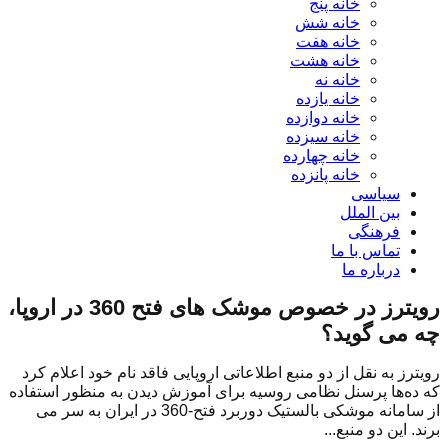
خانه پنج
خانه شش
خانه هفت
خانه هشت
خانه نه
خانه یازده
خانه دوازده
خانه سیزده
خانه چهارده
خانه پانزده
سیاسی
بین الملل
فرهنگی
تماس با ما
درباره ما
رویترز در خصوص موشک های فتح 360 در اروپا،
چه می گوید؟
رویترز به نقل از دو منبع اطلاعاتی اروپایی فاقد نام خود اعلام کرد
که ده‌ها پرسنل نظامی روسیه برای آموزش دیدن به منظور استفاده
از سامانه موشکی بالستیک دوربرد فتح-360 در ایران به سر می
برند. این دو منبع...