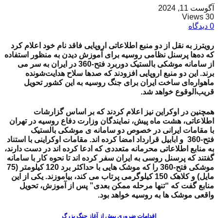
آگوست 11, 2024
30 Views
0 دیدگاه
رویترز به نقل از
دو منبع اطلاعاتی اروپایی فاقد نام خود
اعلام کرد
که ده‌ها پرسنل نظامی روسیه برای آموزش دیدن به منظور استفاده
از
سامانه موشکی بالستیک دوربرد فتح-360
در ایران به سر می
برند. این دو منبع اروپایی افزودند که صدها سلاح هدایت‌شونده
ماهواره‌ای ساخت ایران برای جنگ روسیه به این کشور تحویل
قریب‌الوقوع خواهد شد.
همچنین در اوکراین نیز اعلام کردند که بر اساس گزارشات
اطلاعاتی، هشت ماه پیش، نمایندگان وزارت دفاع روسیه در تهران
با مقامات ایرانی در خصوص دو
سامانه ی موشکی بالستیک
فتح-360 و ابابیل قرارداد امضا کرده اند. مقامات اوکراینی با استناد
به منابع اطلاعاتی محرمانه متعددی که ادعا کرده اند در دست دارند،
گفتند که پرسنل روسی به ایران سفر کرده اند تا نحوه کار با سامانه
موشکی فتح-360 را که موشک هایی با حداکثر برد 120 کیلومتر (75
مایل) و کلاهک 150 کیلوگرمی پرتاب می کند، بیاموزند. یکی از این
منابع گفت که “تنها مرحله ممکن بعدی” پس از آموزش، تحویل
واقعی موشک ها به روسیه خواهد بود.
اقدامات ضروری پیش از آغاز جنگ بزرگ