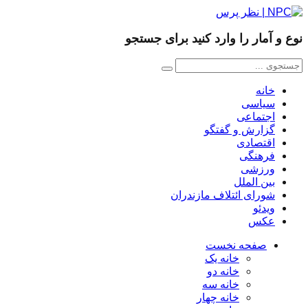
نوع و آمار را وارد کنید برای جستجو
خانه
سیاسی
اجتماعی
گزارش و گفتگو
اقتصادی
فرهنگی
ورزشی
بین الملل
شورای ائتلاف مازندران
ویدئو
عکس
صفحه نخست
خانه یک
خانه دو
خانه سه
خانه چهار