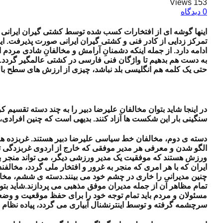
153 Views
0 دیدگاه
اینها گوشه ای از افتخارات کسب شده توسط کشتی گیران ایرانی اس
تمرکز زدایی از کادر فنی و کشتی گیران ایرانی صورت پذیرفت. ا
ادامه دارد. از جمله اینکه دشمنانِ آرامش و مخالفانِ شادی مر
به دست هم بدهیم تا واژگان فنی فارسی در کشتی عالمگیر گردد. و
حتی یک کلمه هم انگلیسی بلد نباشد، چیزی از ارزش های سطح با
در اینجا شاید بتوان مخالفان علیرضا دبیر را به چند دسته تقسیم کر
سنگینی بار این شکست ها آزاد کنند. بدیهی است که چنین افرادی، نم
دسته ی دوم، مخالفان خط سیاسی علیرضا دبیر هستند. غربزده های 
الگو شدن و معرفی هر مدیر موفقی که خارج از اردوی غربزدگی تع
ورزش هستند که موفقیت یک مدیر ورزشی دیگر، می تواند منجر به 
ایران که با هر امری که منجر به غرور و افتخار ملی گردد، مخالفند
چنین مدیرانی را خاری در چشم خود می بینند.
دسته ی ششم، مخالفا
تمام مظاهر آن از جمله مدیران موفق مذهبی می پردازند.
شاید بتو
مسئولان و مردم باید تمام توجه خود را برای حفظ موقعیت و وضعیت
سرچشمه گرفته و توسط اینترنشنال آبیاری می گردد، پیاده نظام د