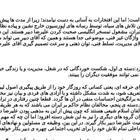
ت؛ اما این افتخارات به آسانی به دست نیامدند؛ زیرا از مدت ها پیش
ین تلاش های سیاه، توسط رسانه های اپوزسیون خارج نشین و پیاده ن
دم ایران، مشغول تمسخر انگلیسی صحبت کردن علیرضا دبیر هستند. ای
اژگان غیر فنی، موضوعی جدا هستند و همین که آقای دبیر می تواند م
لای مدیریت، تسلط فنی، توان ذهنی و سرعت تصمیم گیری آقای علیرضا
د:
دسته ی اول، شکست خوردگانی که در شغل، مدیریت و یا زندگی خود،
ی توانند موفقیت دیگران را ببینند.
حرفه ای، یعنی کسانی که روزگار خود را از طریق پیگیری اصول لیبرا
ریف شود، به شدت مشکل داشته و با آزادی های فردی و بیان نیز مخال
برانگیختن احساسات منفی در آن ها گردد. قطعا چنین رفتاری در تراز
.
دسته ی پنجم، مخالفان نظام حاکم بر ایران می باشند که به هر طریقی
ن اسلام شیعی هستند که چون پیش از این به مذهبی بودن علیرضا دبیر
ان گروه های دیگری را نیز به این شش دسته افزود؛ اما آن چه که مهم ا
 علیرضا دبیر بکار گیرند. در این بین، وظیفه ی مسئولین و نهادهای 
اخلی تمام تلاش خود را برای تخریب اجتماعی چهره ی دبیر بکار خواه