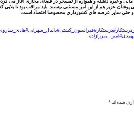
، مالی و غیره داشته و همواره از تمسخر در فضای مجازی آغاز می گرد
پوشان عزیز هم از این امر مستثنی نیستند. باید مراقب بود تا بلایی که س
زش و حتی سایر عرصه های کشورداری مخصوصا اقتصاد است.
درستکار
#درستکار
#فدراسیون_کشتی
#دانیال_سهرابی
#هادی_ساروی
همدی
#امین_میرزازاده
ری شده‌اند
*