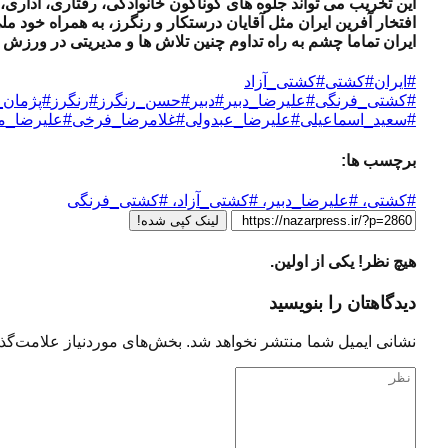
این تخریب می تواند جلوه های گوناگون خانوادگی، رفتاری، اداری
افتخار آفرین ایران مثل آقایان درستکار و رنگرز، به همراه خود ملی 
ایران تماما چشم به راه تداوم چنین تلاش ها و مدیریتی در ور
#ایران
#کشتی
#کشتی_آزاد
#کشتی_فرنگی
#علیرضا_دبیر
#دبیر
#حسن_رنگرز
#رنگرز
#پژمان_
#سعید_اسماعیلی
#علیرضا_عبدولی
#غلامرضا_فرخی
#علیرضا_م
برچسب ها:
#کشتی، #علیرضا_دبیر، #کشتی_آزاد، #کشتی_فرنگی
لینک کپی شده!
هیچ نظر! یکی از اولین.
دیدگاهتان را بنویسید
نشانی ایمیل شما منتشر نخواهد شد.
بخش‌های موردنیاز علامت‌گذا