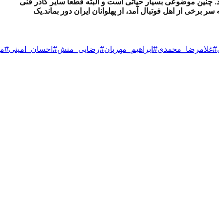
د. چنین موضوعی بسیار حیاتی است و البته قطعا سایر کادر فنی
ر برخی از اهل فوتبال آمد، از پهلوانان ایران دور بماند.
یک
#غلامرضا_محمدی
#ابراهیم_مهربان
#رضایی_منش
#احسان_امینی
#مه