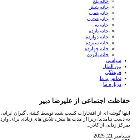
خانه پنج
خانه شش
خانه هفت
خانه هشت
خانه نه
خانه یازده
خانه دوازده
خانه سیزده
خانه چهارده
خانه پانزده
سیاسی
بین الملل
فرهنگی
تماس با ما
درباره ما
حفاظت اجتماعی از علیرضا دبیر
اینها گوشه ای از افتخارات کسب شده توسط کشتی گیران ایرانی ا
به دست نیامدند؛ زیرا از مدت ها پیش، تلاش های زیادی برای وار
تمرکز زدایی از کادر...
سپتامبر 21, 2025