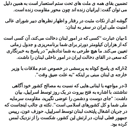
تضمین بقای همه ی ملت های تحت ستم استعمار است به همین دلیل
می توان گفت: ایرانیان زنده اند چون محور مقاومت زنده است.
گوشه ای از نکات مثبت در رفتار و اظهار نظرهای دبیر شورای عالی
امنیت ملی ایران در سفر به لبنان:
1-بیان عبارت “کسی که در امور لبنان دخالت می‌کند، آن کسی است
که از هزاران کیلومتر دورتر برای شما برنامه‌ریزی و جدول زمانی
تعیین می‌کند. ما هیچ طرحی به شما نداده‌ایم” در پاسخ به خبرنگاری
که سعی در القای دخالت ایران در امور داخلی لبنان را داشت.
2-ارائه ی پاسخ کوتاه به پرسشی در خصوص عدم ملاقات با وزیر
خارجه ی لبنان مبنی بر اینکه “به علت ضیق وقت”.
3-در مواجهه با لبنانی هایی که نسبت به مصالح کشور خود آگاهی
نداشتند، با اشاره به فتح بیروت در یک روز توسط اسراییل، بیان
داشت: “جای دوست و دشمن را عوضی نگیرید، مقاومت سرمایه
ملی شما و کل کشورهای اسلامی است”. نکته ی جالب اینجاست که
در جریان اشغال پایتخت لبنان توسط اسراییل، حوزف عون، رییس
جمهور فعلی لبنان، در ارتش این کشور، شکست را از نزدیک لمس
کرده بود.