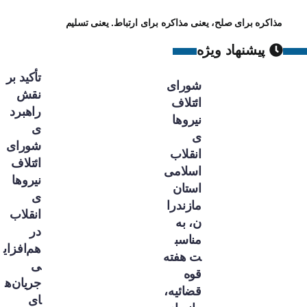
مذاکره برای صلح، یعنی مذاکره برای ارتباط. یعنی تسلیم
پیشنهاد ویژه
تأکید بر
شورای
نقش
ائتلاف
راهبرد
نیروها
ی
ی
شورای
انقلاب
ائتلاف
اسلامی
نیروها
استان
ی
مازندرا
انقلاب
ن، به
در
مناسب
هم‌افزای
ت هفته
ی
قوه
جریان‌ه
قضائیه،
ای