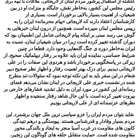
گذشته از استقبال پرشور مردم لبنان از لاریجانی، ملاقات با نبیه بری
رئیس مجلس این کشور، به‌خاطر نقش، جایگاه و منزلت او در بین
شیعیان، از اهمیت بسیار بالایی برخوردار است. بسیاری از
کارشناسان اعتقاد دارند که لاریجانی «پیام محرمانه» ایران را به
رییس مجلس لبنان سپرده است. همچنین از درون لبنان خبرهایی به
گوش می رسد مبنی بر اینکه پیام لاریجانی شامل این اطمینان بود که
دوران گذشته تغییر کرده است زیرا در میان شیعیان لبنان، نسبت به
ایران به‌خاطر دوره ی جنگ گله‌هایی وجود دارد. قطعا در چنین
شرایط حساسی، نماینده ایران باید علاوه بر رفتار دیپلماتیک صحیح، از
زیرکی در پاسخگویی برخوردار باشد و هردوی این صفات را در علی
لاریجانی دیدیم. برای درک بهتر اهمیت رفتار و اظهار نظر صحیح دبیر
شعام در این سفر باید به این نکته توجه نمود که سئوالات تند مطرح
شده در نشست خبری علی لاریجانی در لبنان نشان می‌دهد فضای
رسانه‌ای این کشور در مورد ایران به دلیل تشدید فشارهای خارجی بر
بیروت تغییر کرده است. با این حال شاهد رفتار سنجیده و اظهار
نظرهای عزتمندانه ای از علی لاریجانی بودیم.
شاید بتوان مردم ایران را جزو سیاسی ترین ملل جهان برشمرد. این
مردم بسیار وفادار و قدرشناس هستند. پیوستگی و درهم تنیدگی
کانون های مقاومت در غرب آسیا منجر به ایجاد و بالندگی محور
مقاومت شده است. حمایت متقابل حلقه های گوناگون این زنجیر،