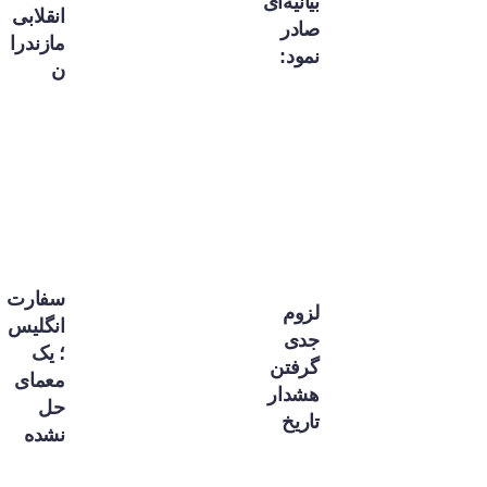
بیانیه‌ای
انقلابی
صادر
مازندرا
نمود:
ن
سفارت
لزوم
انگلیس
جدی
؛ یک
گرفتن
معمای
هشدار
حل
تاریخ
نشده