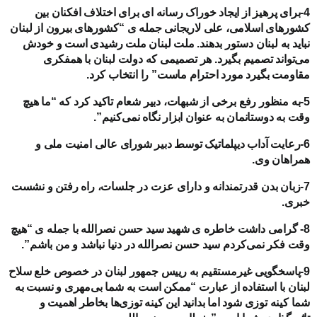
4-برای پرهیز از ایجاد خوراک رسانه ای برای اختلاف افکنان بین
کشورهای اسلامی، علی لاریجانی جمله ی “کشورهای بیرون از لبنان
نباید به لبنان دستور بدهند. ملت لبنان ملت رشیدی است و خودش
می‌تواند تصمیم بگیرد. هر تصمیمی که دولت لبنان با همفکری
مقاومت بگیرد مورد احترام ماست” را انتخاب کرد.
5-به منظور رفع برخی از شبهات، دبیر شعام تاکید کرد که “ما هیچ
وقت به دوستانمان به عنوان ابزار نگاه نمی‌کنیم”.
6-رعایت آداب دیپلماتیک توسط دبیر شورای عالی امنیت ملی و
همراهان وی.
7-زبان بدن قدرتمندانه و دارای عزت در جلسات، راه رفتن و نشست
خبری.
8- گرامی داشت خاطره ی شهید سید حسن نصرالله با جمله ی “هیچ
وقت فکر نمی‌کردم سید حسن نصرالله در دنیا نباشد و من باشم”.
9-پاسخگویی غیرمستقیم به رییس جمهور لبنان در خصوص خلع سلاح
لبنان با استفاده از عبارت “ممکن است به شما بی‌مهری و نسبت به
شما کینه توزی شود اما بدانید این کینه توزی‌ها بخاطر اهمیت و