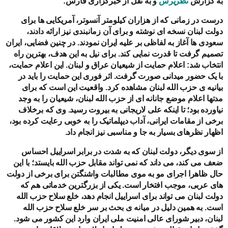
به گزارش
نظرپرس
و به نقل از خبرگزاری فارس:
درست در زمانی که از هزاران کیلومتر آنسوتر، آمریکایی ها برای
دولت لبنان نسخه ای نوشته و برای آن زمانبندی نیز ارائه دادند،
سعودی ها آغاز به لفاظی بر علیه ایران نمودند. در چنین فضایی، ایران
تصمیم گرفت تا قدرت نمایی کند. برای نیل به این هدف، بهترین راه
انتخاب شد: اعلام حمایت از شیعیان عراق و لبنان. این اعلام حمایت،
با یک حضور میدانی صورت گرفت. اثر فوری این حمایت را باید در
بیانیه ی حزب الله لبنان مشاهده کرد. واقعیت این است که برای
مدتها اعلام موضع جانانه ای از حزب الله لبنان، شیعیان را به وجد
نیاورده بود؛ تا اینکه علی لاریجانی به بیروت رسید. وی که برخلاف
برخی از مقامات ایرانی، آداب دیپلماتیک را به خوبی رعایت کرده بود،
اظهار نظرهای بسیار به جا و مناسبی نیز انجام داد.
از سوی دیگر، دولت لبنان که به شدت در برابر اسراییل احساس
ضعف می کند، می داند که نمی تواند مقابل حزب الله بایستد؛ با این
حال ظاهرا اجرای مو به موی مطالبات واشنگتن برای برخی از دولت
های عربی، موجب افتخار است. یکی از بزرگترین خدماتی هم که
دولت لبنان می تواند برای اسراییل انجام دهد، خلع سلاح حزب الله
است. به همین دلیل در میانه ی بحث بر سر خلع سلاح حزب الله
لبنان، دبیر شورای عالی امنیت ملی ایران وارد این کشور می شود.