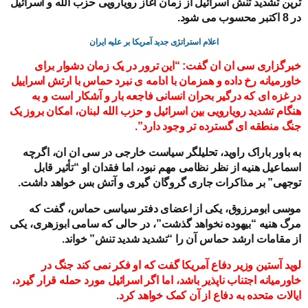
ترین تشدید تنش اسرائیل از زمان آغاز رویارویی حزب الله و اسرائیل
در 8 اکتبر محسوب می شود.
اعلام استراتژی جدید آمریکا بر علیه ایران
خبرگزاری سی ان ان گفت: “
این ترور در یک زمان دشوار برای
خاورمیانه رخ داده و همزمان با ادامه ی نبرد حماس با ارتش اسراییل
در غزه ای که درگیر بحران انسانی فاجعه بار و آشکار است و به
هنگام تشدید رویارویی بین اسرائیل و حزب الله لبنان، امکان بروز یک
جنگ منطقه ای گسترده تر وجود دارد”.
به باور
باراک راوید، تحلیلگر سیاست خارجی در سی ان ان، اگرچه
اسماعیل هنیه از نظر نظامی مهم نبود، اما فقدان او “تأثیر قابل
توجهی” بر مذاکرات جاری گروگان گیری و آتش بس خواهد داشت.
موسی ابومرزوق، یکی از اعضای دفتر سیاسی حماس، گفت که
مرگ هنیه “بیهوده نخواهد گذشت”، در حالی که سامی ابوزهری، یکی
از مقامات ارشد حماس آن را “تشدید شدید تنش” خواند.
لوید آستین وزیر دفاع آمریکا گفت که او فکر نمی کند جنگ در
خاورمیانه اجتناب ناپذیر باشد، اما اگر اسرائیل مورد حمله قرار گیرد،
ایالات متحده به دفاع از آن کمک خواهد کرد.