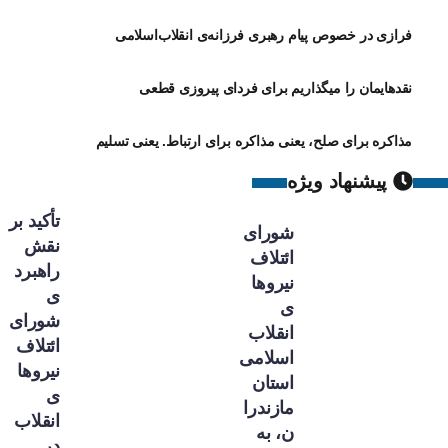
فرازی در خصوص پیام رهبری فرزانه‌ی انقلاب‌اسلامی
نقدهایمان را میگذاریم برای فردای پیروزی قطعی
مذاکره برای صلح، یعنی مذاکره برای ارتباط. یعنی تسلیم
پیشنهاد ویژه
تأکید بر
شورای
نقش
ائتلاف
راهبرد
نیروها
ی
ی
شورای
انقلاب
ائتلاف
اسلامی
نیروها
استان
ی
مازندرا
انقلاب
ن، به
در