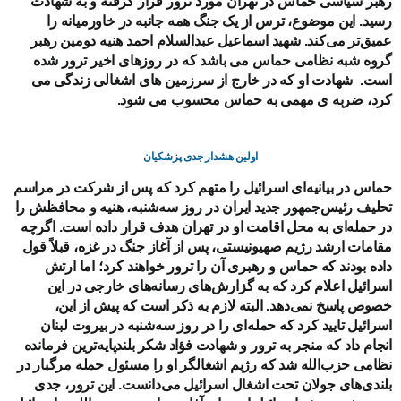
رهبر سیاسی حماس در تهران مورد ترور قرار گرفته و به شهادت
رسید. این موضوع، ترس از یک جنگ همه جانبه در خاورمیانه را
عمیق‌تر می‌کند. شهید اسماعیل
عبدالسلام احمد
هنیه دومین رهبر
گروه شبه نظامی حماس می باشد که در روزهای اخیر ترور شده
است. شهادت او که در خارج از سرزمین های اشغالی زندگی می
کرد، ضربه ی مهمی به حماس محسوب می شود.
اولین هشدار جدی پزشکیان
حماس در بیانیه‌ای اسرائیل را متهم کرد که پس از شرکت در مراسم
تحلیف رئیس‌جمهور جدید ایران در روز سه‌شنبه، هنیه و محافظش را
در حمله‌ای به محل اقامت او در تهران هدف قرار داده است.
اگرچه
مقامات ارشد رژیم صهیونیستی، پس از آغاز جنگ در غزه، قبلاً قول
داده بودند که حماس و رهبری آن را ترور خواهند کرد؛ اما
ارتش
اسرائیل اعلام کرد که به گزارش‌های رسانه‌های خارجی در این
خصوص پاسخ نمی‌دهد. البته لازم به ذکر است که پیش از این،
اسرائیل تایید کرد که حمله‌ای را در روز سه‌شنبه در بیروت لبنان
انجام داد که منجر به ترور و شهادت
فؤاد شکر
بلندپایه‌ترین فرمانده
نظامی حزب‌الله شد که رژیم اشغالگر او را مسئول حمله مرگبار در
بلندی‌های جولان تحت اشغال اسرائیل می‌دانست. این ترور، جدی