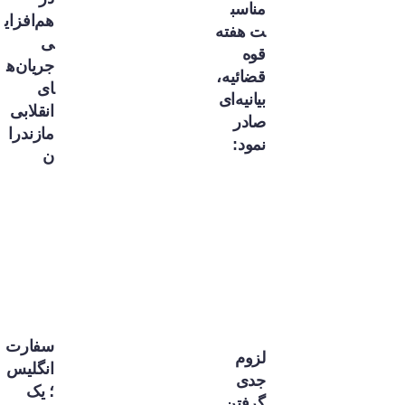
مناسب
هم‌افزای
ت هفته
ی
قوه
جریان‌ه
قضائیه،
ای
بیانیه‌ای
انقلابی
صادر
مازندرا
نمود:
ن
سفارت
لزوم
انگلیس
جدی
؛ یک
گرفتن